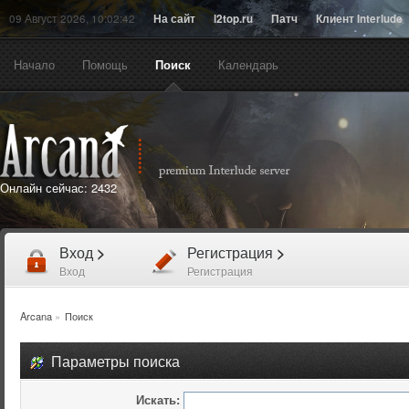
09 Август 2026, 10:02:42
На сайт
l2top.ru
Патч
Клиент Interlude
Начало
Помощь
Поиск
Календарь
Онлайн сейчас:
2432
Вход
>
Регистрация
>
Вход
Регистрация
Arcana
»
Поиск
Параметры поиска
Искать: