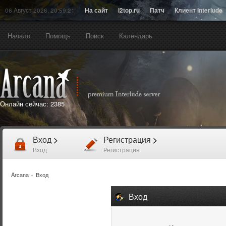
06 Август 2026, 20:59:21
На сайт
l2top.ru
Патч
Клиент Interlude
Начало
Помощь
Поиск
Календарь
Онлайн сейчас:
2385
Вход
>
Регистрация
>
Вход
Регистрация
Arcana
»
Вход
Вход