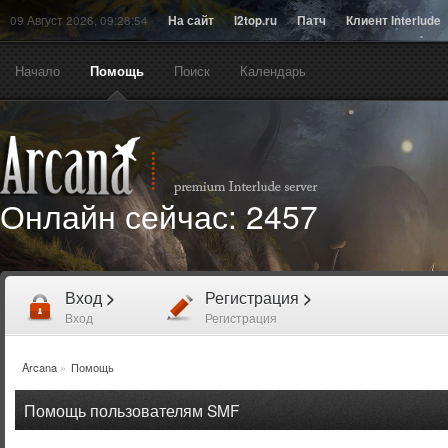
09 Август 2026, 09:28:54
На сайт
l2top.ru
Патч
Клиент Interlude
Начало
Помощь
Поиск
Календарь
Онлайн сейчас:
2457
Вход
>
Регистрация
>
Вход
Регистрация
Arcana
»
Помощь
Помощь пользователям SMF