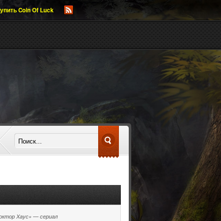
упить Coin Of Luck
октор Хаус» — сериал