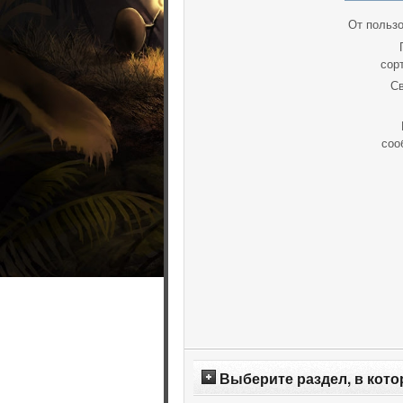
От пользо
сор
Св
соо
Выберите раздел, в кото