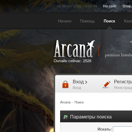
08 Август 2026, 19:56:49
На сайт
l2top
Начало
Помощь
Поиск
Кал
Онлайн сейчас:
2526
Вход
>
Регист
Вход
Регистрац
Arcana
»
Поиск
Параметры поиска
Искать: