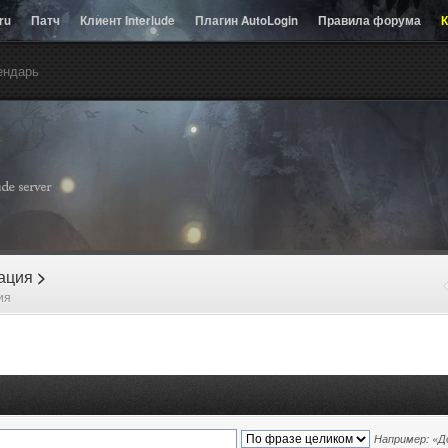
.ru
Патч
Клиент Interlude
Плагин AutoLogin
Правила форума
К
ендарь
рация
>
ия
Например:
«Д