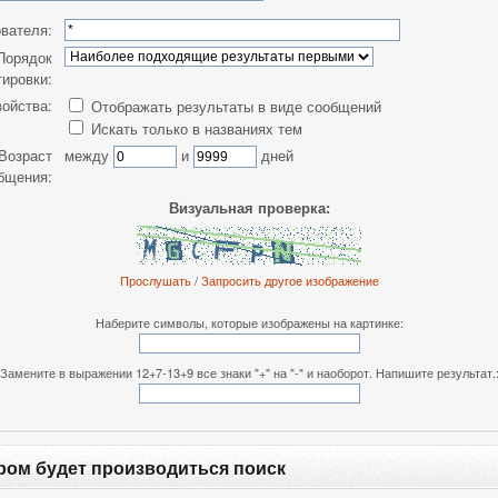
вателя:
Порядок
тировки:
ойства:
Отображать результаты в виде сообщений
Искать только в названиях тем
Возраст
между
и
дней
бщения:
Визуальная проверка:
Прослушать
/
Запросить другое изображение
Наберите символы, которые изображены на картинке:
Замените в выражении 12+7-13+9 все знаки "+" на "-" и наоборот. Напишите результат.
ром будет производиться поиск