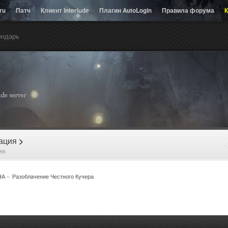
.ru
Патч
Клиент Interlude
Плагин AutoLogin
Правила форума
К
ендарь
рация
>
ия
НА
»
Разоблачение Честного Кучера