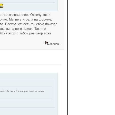
тся 'назови себя'. Отвечу как и
точно. Мы не в игре, а на форуме.
до. Бесхребетность ты свою показал
нь ты на него похож. Так что
 И на этом с тобой разговор тоже
Записан
авай соберись. Начни уже свои истории