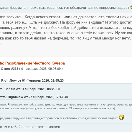
едная форумная перхоть,которая ссытся обозначиться,но вопросики задаёт
лив засчитан. Когда нечего сказать или нет доказательств словам начинае
, 'а тебя это е........ть не должно'. На форуме ник видишь? И этого доста
яешь разницу? А то, что ты бесхребетный дебил это и доказывать не на
сливом, а то что дебил, то это такое мнение о тебе сложилось. Ну уж оче
ка (как кто то тебя назвал на форуме), то что яиц у тебя между ног нету.
н.
Re: Разоблачение Честного Кучера
«
01 Февраль 2026, 09:06:09 »
Ответ #333 :
: RightNow от 01 Февраль 2026, 02:55:23
а: Benzin от 31 Январь 2026, 08:29:00
ата: RightNow от 27 Январь 2026, 17:47:40
нзин. Я понимаю, что тебе сложно думать, имея одну всего лишь извилину и та которая на жопе, но д
сасывать из пальца (хотя судя по всему ты только из 21 пальца что то можешь высосать)
редная форумная перхоть,которая ссытся обозначиться,но вопросики задаёт
этом с тобой разговор тоже окончен.