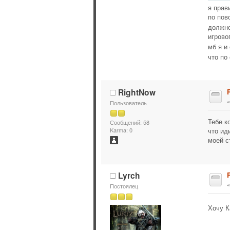
я прав
по пов
должн
игрово
мб я и
что по
RightNow
Пользователь
Тебе к
Сообщений: 58
что ид
Karma: 0
моей с
Lyrch
Постоялец
Хочу К