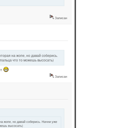
Записан
оторая на жопе, но давай соберись.
 пальца что то можешь высосать)
ёт
Записан
на жопе, но давай соберись. Начни уже
ожешь высосать)