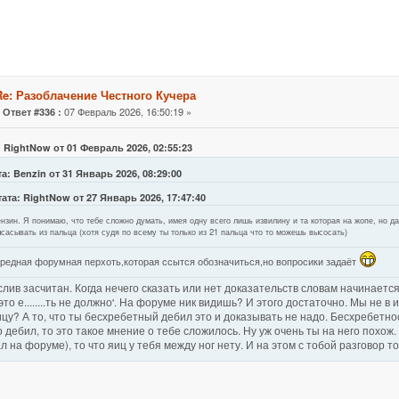
Re: Разоблачение Честного Кучера
«
07 Февраль 2026, 16:50:19 »
Ответ #336 :
: RightNow от 01 Февраль 2026, 02:55:23
а: Benzin от 31 Январь 2026, 08:29:00
ата: RightNow от 27 Январь 2026, 17:47:40
нзин. Я понимаю, что тебе сложно думать, имея одну всего лишь извилину и та которая на жопе, но д
сасывать из пальца (хотя судя по всему ты только из 21 пальца что то можешь высосать)
редная форумная перхоть,которая ссытся обозначиться,но вопросики задаёт
слив засчитан. Когда нечего сказать или нет доказательств словам начинается '
это е........ть не должно'. На форуме ник видишь? И этого достаточно. Мы не в
цу? А то, что ты бесхребетный дебил это и доказывать не надо. Бесхребетно
о дебил, то это такое мнение о тебе сложилось. Ну уж очень ты на него похож. 
л на форуме), то что яиц у тебя между ног нету. И на этом с тобой разговор т