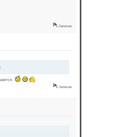
Записан
ньшается
Записан