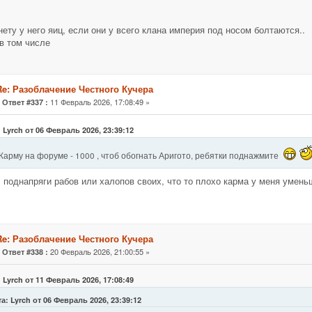
 нету у него яиц, если они у всего клана империя под носом болтаются..
 в том числе
Re: Разоблачение Честного Кучера
«
11 Февраль 2026, 17:08:49 »
Ответ #337 :
 Lyrch от 06 Февраль 2026, 23:39:12
Карму на форуме - 1000 , чтоб обогнать Аригото, ребятки поднажмите
, поднапряги рабов или халопов своих, что то плохо карма у меня уме
Re: Разоблачение Честного Кучера
«
20 Февраль 2026, 21:00:55 »
Ответ #338 :
 Lyrch от 11 Февраль 2026, 17:08:49
а: Lyrch от 06 Февраль 2026, 23:39:12