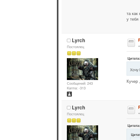
та как
у тебя
Lyrch
Постоялец
Цитата:
Хочу 
Кучер 
Сообщений: 243
Karma: -313
Lyrch
Постоялец
Цитата:
Цитат