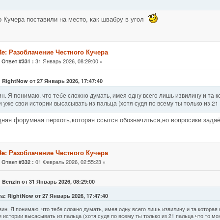
о Кучера поставили на место, как швабру в угол
Re: Разоблачение Честного Кучера
«
31 Январь 2026, 08:29:00 »
Ответ #331 :
 RightNow от 27 Январь 2026, 17:47:40
н. Я понимаю, что тебе сложно думать, имея одну всего лишь извилину и та к
 уже свои истории высасывать из пальца (хотя судя по всему ты только из 21
ная форумная перхоть,которая ссытся обозначиться,но вопросики зада
Re: Разоблачение Честного Кучера
«
01 Февраль 2026, 02:55:23 »
Ответ #332 :
 Benzin от 31 Январь 2026, 08:29:00
а: RightNow от 27 Январь 2026, 17:47:40
зин. Я понимаю, что тебе сложно думать, имея одну всего лишь извилину и та которая 
и истории высасывать из пальца (хотя судя по всему ты только из 21 пальца что то м