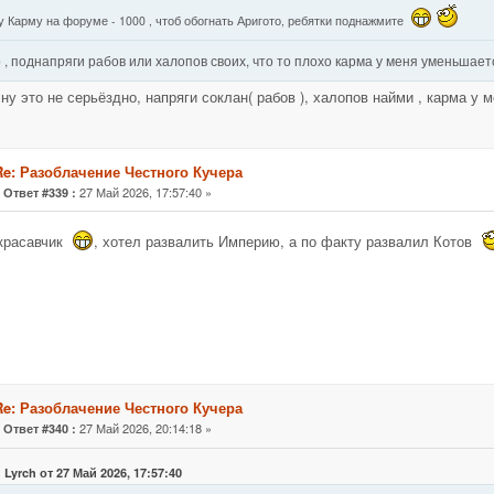
у Карму на форуме - 1000 , чтоб обогнать Аригото, ребятки поднажмите
 , поднапряги рабов или халопов своих, что то плохо карма у меня уменьшае
 ну это не серьёздно, напряги соклан( рабов ), халопов найми , карма у
Re: Разоблачение Честного Кучера
«
27 Май 2026, 17:57:40 »
Ответ #339 :
 красавчик
, хотел развалить Империю, а по факту развалил Котов
Re: Разоблачение Честного Кучера
«
27 Май 2026, 20:14:18 »
Ответ #340 :
 Lyrch от 27 Май 2026, 17:57:40