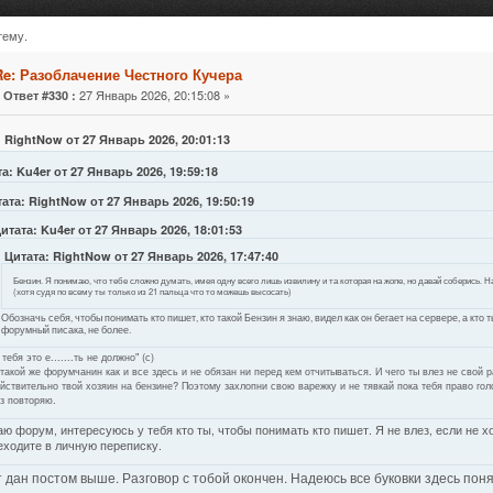
тему.
учера (Прочитано 178477 раз)
Re: Разоблачение Честного Кучера
«
27 Январь 2026, 20:15:08 »
Ответ #330 :
 RightNow от 27 Январь 2026, 20:01:13
а: Ku4er от 27 Январь 2026, 19:59:18
ата: RightNow от 27 Январь 2026, 19:50:19
итата: Ku4er от 27 Январь 2026, 18:01:53
Цитата: RightNow от 27 Январь 2026, 17:47:40
Бензин. Я понимаю, что тебе сложно думать, имея одну всего лишь извилину и та которая на жопе, но давай соберись. 
(хотя судя по всему ты только из 21 пальца что то можешь высосать)
Обозначь себя, чтобы понимать кто пишет, кто такой Бензин я знаю, видел как он бегает на сервере, а кто
форумный писака, не более.
 тебя это е.......ть не должно" (с)
такой же форумчанин как и все здесь и не обязан ни перед кем отчитываться. И чего ты влез не свой р
йствительно твой хозяин на бензине? Поэтому захлопни свою варежку и не тявкай пока тебя право голо
з повторяю.
аю форум, интересуюсь у тебя кто ты, чтобы понимать кто пишет. Я не влез, если не х
еходите в личную переписку.
 дан постом выше. Разговор с тобой окончен. Надеюсь все буковки здесь понят