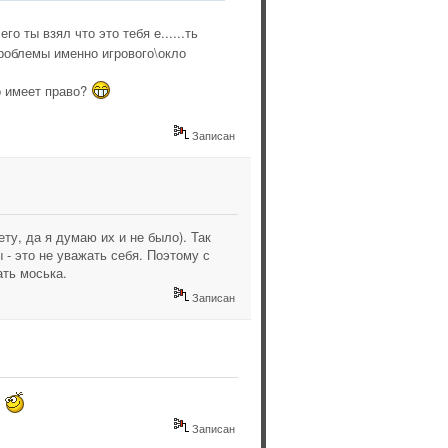
о ты взял что это тебя е......ть
роблемы именно игрового\окло
о имеет право?
Записан
ету, да я думаю их и не было). Так
ы - это не уважать себя. Поэтому с
ать моська.
Записан
Записан