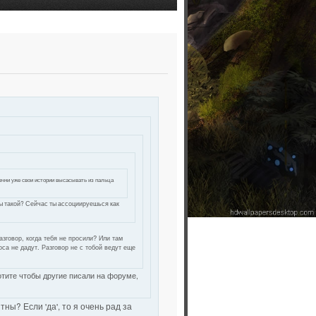
Начни уже свои истории высасывать из пальца
 ты такой? Сейчас ты ассоциируешься как
азговор, когда тебя не просили? Или там
са не дадут. Разговор не с тобой ведут еще
отите чтобы другие писали на форуме,
ны? Если 'да', то я очень рад за