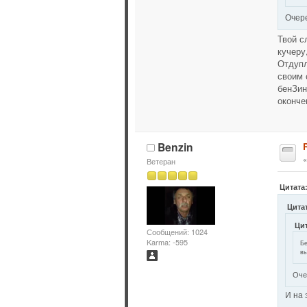
Очер
Твой с
кучеру
Отдупл
своим 
бенЗин
оконче
Benzin
Ветеран
Цитата
Цитат
Цит
Сообщений: 1024
Karma: -595
Бе
вы
Оче
И на 