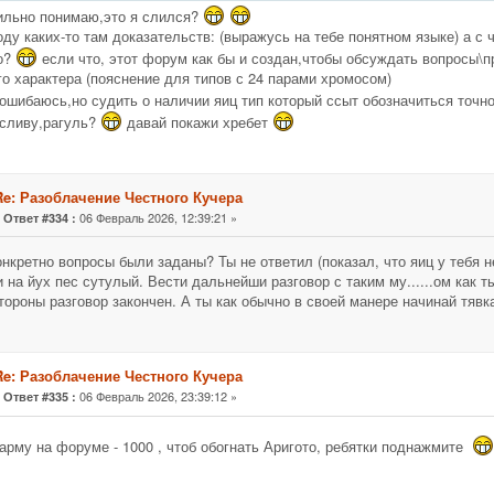
ильно понимаю,это я слился?
оду каких-то там доказательств: (выражусь на тебе понятном языке) а с чег
о?
если что, этот форум как бы и создан,чтобы обсуждать вопросы\п
го характера (пояснение для типов с 24 парами хромосом)
 ошибаюсь,но судить о наличии яиц тип который ссыт обозначиться точн
 сливу,рагуль?
давай покажи хребет
Re: Разоблачение Честного Кучера
«
06 Февраль 2026, 12:39:21 »
Ответ #334 :
онкретно вопросы были заданы? Ты не ответил (показал, что яиц у тебя н
и на йух пес сутулый. Вести дальнейши разговор с таким му......ом как т
тороны разговор закончен. А ты как обычно в своей манере начинай тявк
Re: Разоблачение Честного Кучера
«
06 Февраль 2026, 23:39:12 »
Ответ #335 :
арму на форуме - 1000 , чтоб обогнать Аригото, ребятки поднажмите