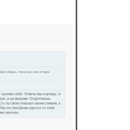
авай соберись. Начни уже свои истории
назови себя'. Отвечу как и кучеру, 'а
 игре, а на форуме. Отдупляешь
сть ты свою показал своим сливом, а
Так что бенЗинка (как кто то тебя
оже окончен.