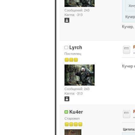
Хоч
Сообщений: 243
Karma: -313
Кучер
Кучер,
Lyrch
Постоялец
Кучер
Сообщений: 243
Karma: -313
Ku4er
Старожил
Цитата: