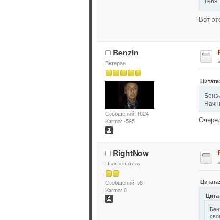
тебя
Вот эт
Benzin
Ветеран
Цитата:
Бензи
Начни
Сообщений: 1024
Очеред
Karma: -595
RightNow
Пользователь
Цитата:
Сообщений: 58
Karma: 0
Цитат
Бен
сво