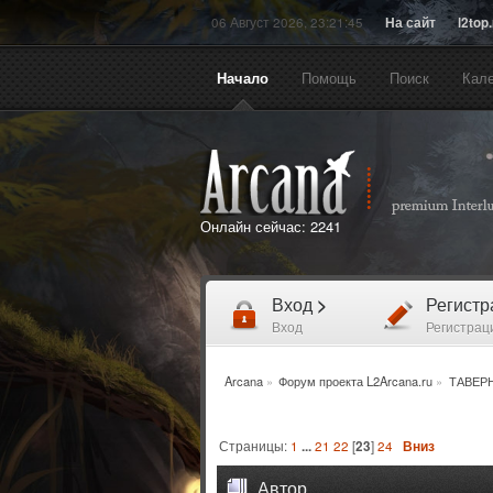
06 Август 2026, 23:21:45
На сайт
l2top
Начало
Помощь
Поиск
Кал
Онлайн сейчас:
2241
Вход
>
Регист
Вход
Регистрац
Arcana
»
Форум проекта L2Arcana.ru
»
ТАВЕР
Страницы:
1
...
21
22
[
23
]
24
Вниз
Автор