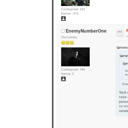
Сообщений: 243
Karma: -313
EnemyNumberOne
Постоялец
Цитата
Цитат
Цит
Сообщений: 184
Бе
Karma: 0
вы
Оче
Твой 
тебя 
разни
то чт
назва