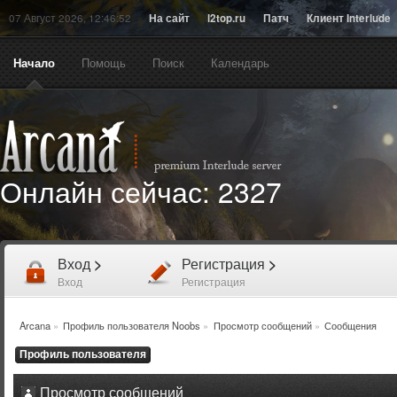
07 Август 2026, 12:46:52
На сайт
l2top.ru
Патч
Клиент Interlude
Начало
Помощь
Поиск
Календарь
Онлайн сейчас:
2327
Вход
>
Регистрация
>
Вход
Регистрация
Arcana
»
Профиль пользователя Noobs
»
Просмотр сообщений
»
Сообщения
Профиль пользователя
Просмотр сообщений