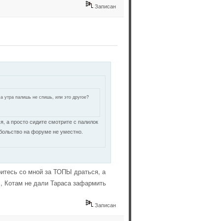
Записан
са утра палишь не спишь, или это другое?
ся, а просто сидите смотрите с палилок
абольство на форуме не уместно.
боитесь со мной за ТОПЫ драться, а
 , Котам не дали Тараса зафармить
Записан