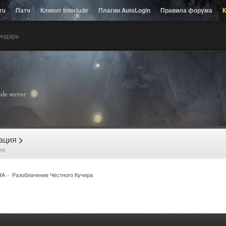
.ru
Патч
Клиент Interlude
Плагин AutoLogin
Правила форума
К
ендарь
рация
>
ия
НА
»
Разоблачение Честного Кучера