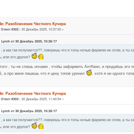
Re: Разоблачение Честного Кучера
«
30 Декабрь 2025, 10:37:00 »
Ответ #302 :
 Lyrch от 30 Декабрь 2025, 10:26:17
 , а как так получается??, говоришь что я топы ночью фармлю не сплю, а ты с
, или это другое?
того , ты не спишь ночами , чтобы зафармить АнтКвин, и продаёшь его п
, а про меня пишешь что я цену топов уронил
, хотя я ни одного то
Re: Разоблачение Честного Кучера
«
30 Декабрь 2025, 11:40:54 »
Ответ #303 :
 Lyrch от 30 Декабрь 2025, 10:26:17
 , а как так получается??, говоришь что я топы ночью фармлю не сплю, а ты с
, или это другое?