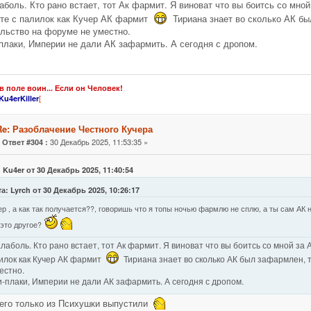
аболь. Кто рано встает, тот Ак фармит. Я виноват что вы боитсь со мной
те с палилок как Кучер АК фармит
Тириана знает во сколько АК бы
льство на форуме не уместно.
плаки, Империи не дали АК зафармить. А сегодня с дропом.
в поле воин... Если он Человек!
[
Ku4erKiller
Re: Разоблачение Честного Кучера
«
30 Декабрь 2025, 11:53:35 »
Ответ #304 :
 Ku4er от 30 Декабрь 2025, 11:40:54
а: Lyrch от 30 Декабрь 2025, 10:26:17
ер , а как так получается??, говоришь что я топы ночью фармлю не сплю, а ты сам АК 
 это другое?
лаболь. Кто рано встает, тот Ак фармит. Я виноват что вы боитсь со мной за 
илок как Кучер АК фармит
Тириана знает во сколько АК был зафармлен, т
естно.
-плаки, Империи не дали АК зафармить. А сегодня с дропом.
его только из Психушки выпустили