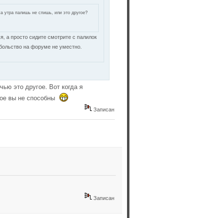
са утра палишь не спишь, или это другое?
ся, а просто сидите смотрите с палилок
абольство на форуме не уместно.
ью это другое. Вот когда я
гое вы не способны
Записан
Записан