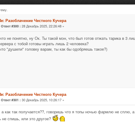
тему.
учера (Прочитано 179082 раз)
Re: Разоблачение Честного Кучера
«
28 Декабрь 2025, 22:26:48 »
Ответ #300 :
что не понятно, ну Ок. Ты такой мэн, что был готов отжать тарика в 3 лиц
сервера с тобой готовы играть лишь 2 человека?
 что "душили" головку варам, ты как бы одобряешь такое?)
Re: Разоблачение Честного Кучера
«
30 Декабрь 2025, 10:26:17 »
Ответ #301 :
, а как так получается??, говоришь что я топы ночью фармлю не сплю, а
 не спишь, или это другое?