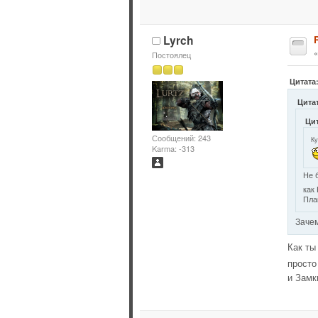
Lyrch
Постоялец
Цитата:
Цитат
Цит
Сообщений: 243
Ку
Karma: -313
Не 
как
Пла
Зачем
Как ты
просто
и Замк