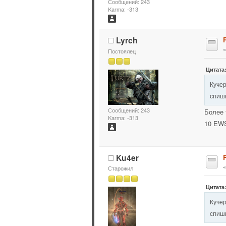
Сообщений: 243
Karma: -313
Lyrch
Постоялец
Цитата:
Кучер
спишь
Сообщений: 243
Более 
Karma: -313
10 EWS
Ku4er
Старожил
Цитата:
Кучер
спишь