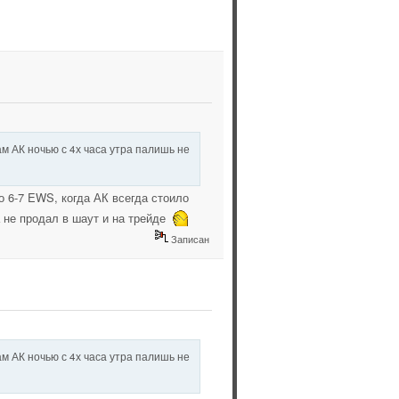
ам АК ночью с 4х часа утра палишь не
о 6-7 EWS, когда АК всегда стоило
па не продал в шаут и на трейде
Записан
ам АК ночью с 4х часа утра палишь не