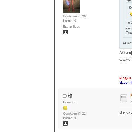
Цит
Ку
Сообщений: 294
Karma: 0
Не 
Был и Буду
как
Пла
Ак н
AQ заф
фармлю
И один 
vk.com/
槍
Новичок
И в че
Сообщений: 22
Karma: 0