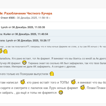
Re: Разоблачение Честного Кучера
«
30 Декабрь 2025, 11:58:18 »
Ответ #305 :
 Lyrch от 30 Декабрь 2025, 11:53:35
а: Ku4er от 30 Декабрь 2025, 11:40:54
ата: Lyrch от 30 Декабрь 2025, 10:26:17
чер , а как так получается??, говоришь что я топы ночью фармлю не сплю, а ты сам АК ночью с 4х ча
балаболь. Кто рано встает, тот Ак фармит. Я виноват что вы боитсь со мной за Ак драт
 Кучер АК фармит
Тириана знает во сколько АК был зафармлен, так что твое бал
ки-плаки, Империи не дали АК зафармить. А сегодня с дропом.
 его только из Психушки выпустили
 там написал
, кто рано встаёт того и ТОПЫ
, я виноват что вы 
 сидите и смотрите с палилок как Лурч ночью фармит
, Плаки Плаки
и забрать , да ещё и топы не фармятся