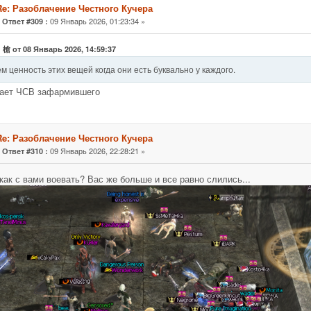
Re: Разоблачение Честного Кучера
«
09 Январь 2026, 01:23:34 »
Ответ #309 :
 槍 от 08 Январь 2026, 14:59:37
ем ценность этих вещей когда они есть буквально у каждого.
ает ЧСВ зафармившего
Re: Разоблачение Честного Кучера
«
09 Январь 2026, 22:28:21 »
Ответ #310 :
 как с вами воевать? Вас же больше и все равно слились...