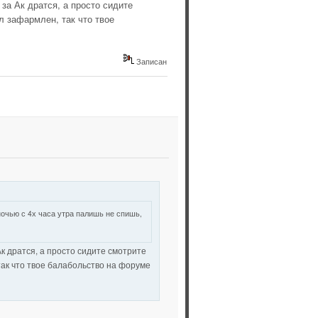
 за Ак дратся, а просто сидите
л зафармлен, так что твое
Записан
ночью с 4х часа утра палишь не спишь,
Ак дратся, а просто сидите смотрите
ак что твое балабольство на форуме