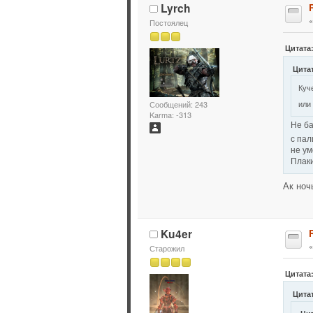
Lyrch
Постоялец
Цитата:
Цитат
Куч
или
Сообщений: 243
Karma: -313
Не ба
с пал
не ум
Плаки
Ак ноч
Ku4er
Старожил
Цитата:
Цитат