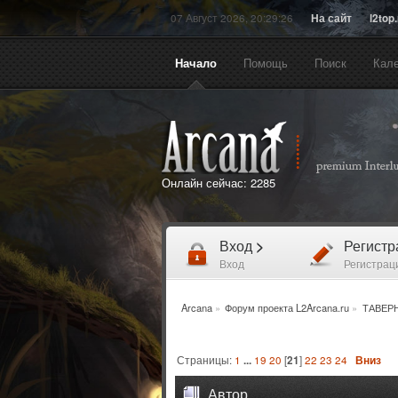
07 Август 2026, 20:29:26
На сайт
l2top
Начало
Помощь
Поиск
Кал
Онлайн сейчас:
2285
Вход
>
Регист
Вход
Регистрац
Arcana
»
Форум проекта L2Arcana.ru
»
ТАВЕР
Страницы:
1
...
19
20
[
21
]
22
23
24
Вниз
Автор