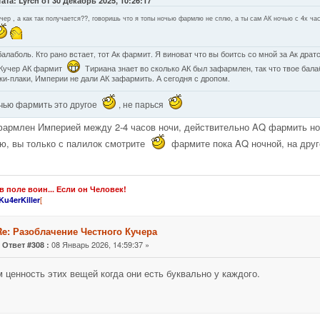
ата: Lyrch от 30 Декабрь 2025, 10:26:17
чер , а как так получается??, говоришь что я топы ночью фармлю не сплю, а ты сам АК ночью с 4х ча
балаболь. Кто рано встает, тот Ак фармит. Я виноват что вы боитсь со мной за Ак драт
 Кучер АК фармит
Тириана знает во сколько АК был зафармлен, так что твое бал
ки-плаки, Империи не дали АК зафармить. А сегодня с дропом.
очью фармить это другое
, не парься
армлен Империей между 2-4 часов ночи, действительно AQ фармить ноч
, вы только с палилок смотрите
фармите пока AQ ночной, на дру
в поле воин... Если он Человек!
[
Ku4erKiller
Re: Разоблачение Честного Кучера
«
08 Январь 2026, 14:59:37 »
Ответ #308 :
м ценность этих вещей когда они есть буквально у каждого.