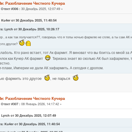
Re: Разоблачение Честного Кучера
«
30 Декабрь 2025, 12:07:49 »
Ответ #306 :
 Ku4er от 30 Декабрь 2025, 11:40:54
а: Lyrch от 30 Декабрь 2025, 10:26:17
ер , а как так получается??, говоришь что я топы ночью фармлю не сплю, а ты сам АК 
 это другое?
лаболь. Кто рано встает, тот Ак фармит. Я виноват что вы боитсь со мной за 
илок как Кучер АК фармит
Тириана знает во сколько АК был зафармлен, т
естно.
-плаки, Империи не дали АК зафармить. А сегодня с дропом.
ью фармить это другое
, не парься
Re: Разоблачение Честного Кучера
«
08 Январь 2026, 14:17:42 »
Ответ #307 :
 Lyrch от 30 Декабрь 2025, 12:07:49
а: Ku4er от 30 Декабрь 2025, 11:40:54