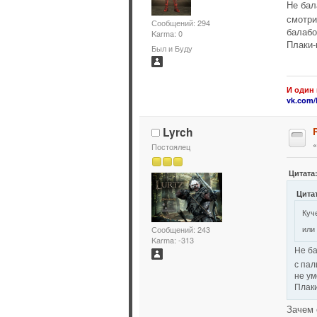
Не бал
смотри
Сообщений: 294
балабо
Karma: 0
Плаки-
Был и Буду
И один 
vk.com/
Lyrch
Постоялец
Цитата:
Цитат
Куч
или
Сообщений: 243
Karma: -313
Не ба
с пал
не ум
Плаки
Зачем 