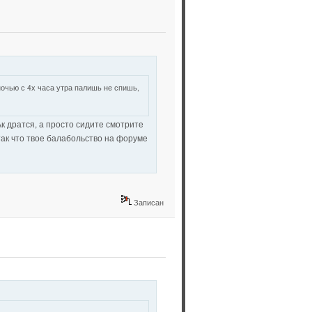
ночью с 4х часа утра палишь не спишь,
Ак дратся, а просто сидите смотрите
ак что твое балабольство на форуме
Записан