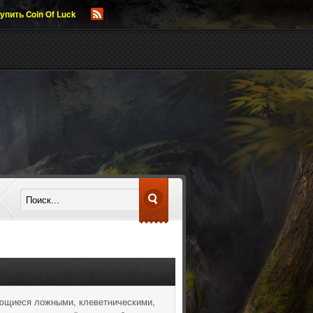
упить Coin Of Luck
яющиеся ложными, клеветническими,