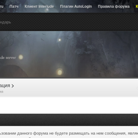
.ru
Патч
Клиент Interlude
Плагин AutoLogin
Правила форума
К
ндарь
рация
>
ия
льзовании данного форума не будете размещать на нем сообщения, явл