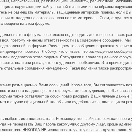
ными, непристойными, разжигающими ненависть, религиозную, межнаци
ающими, нарушающими тайну частной жизни или иным образом наруша
тесь не размещать материалы, защищенные авторским правом, если Вы
шения от владельца авторских прав на эти материалы. Спам, флуд, рек
запрещены на этом форуме.
адельцев этого форума невозможно подтвердить достоверность всех р
и вся, поэтому не несем ответственности за содержание сообщений. Мы 
редставленной на форуме. Размещаемые сообщения выражают мнение ав
или дочерних проектов. Любому, кто считает, что размещенное сообщен
 или модератора этого форума. Сотрудники и владелец данного форума
сроки, если они решат, что его удаление необходимо. Это происходит 
ать отдельные сообщения немедленно. Такая политика также распростр
ржание размещаемых Вами сообщений. Кроме того, Вы соглашаетесь во
ности за него владельцев этого форума, его сотрудников, любых связа
форума также оставляют за собой право раскрыть Ваши личные данные 
ме) в случае официальной жалобы или судебного иска, являющихся рез
сть выбрать имя пользователя. Рекомендуется выбирать осмысленное и 
огда не передавать Ваш пароль какому-либо другому лицу, кроме админ
 соглашаетесь НИКОГДА НЕ использовать учетную запись другого лица