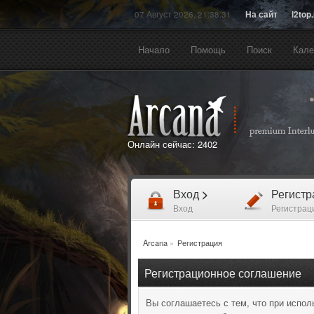
07 Август 2026, 21:38:31
На сайт
l2top
Начало
Помощь
Поиск
Кале
Онлайн сейчас:
2402
Вход
>
Регист
Вход
Регистрац
Arcana
»
Регистрация
Регистрационное соглашение
Вы соглашаетесь с тем, что при испо