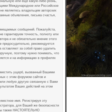
ональную или ещё какую-либо рознь,
ющими Международное или Российское
 не являетесь владельцем авторских
ламные объявления, письма счастья,
азмещаемых сообщений. Пожалуйста,
не гарантируем точность, полноту или
тора и не обязательно мнение этого
ие предосудительно, рекомендуется
 оставляют за собой право удалить
вручную, поэтому нужно понимать, что
аняется и на информацию в профилях
зместить ущерб, вызванный Вашими
нных с этим форумом сайтов и
(или любую другую связанную с Вами
ультатом Ваших действий на этом
уместное имя. Регистрируя эту
истратора, для Вашей же безопасности
. Мы также НАСТОЯТЕЛЬНО