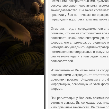
неточными, оскорбительными, вульгар
сексуально ориентированными, угрож
законодательство. Вы также соглашае
прав или у Вас нет письменного разре
пирамиды и подстрекательства также 
Отметим, что для сотрудников или вл
помните, что мы не контролируем всё 
полезность какой-либо информации, п
форума, его владельца, сотрудников 
немедленно уведомить администратора
нежелательное содержание в разумные 
они не могут удалять или редактиров
пользователей.
Исключительно Вы отвечаете за соде
сообщениями и оградить от ответствен
дочерних проектов. Владельцы этого 
информацию, собранную на этом фору
форуме.
При регистрации у Вас есть возможно
учетную запись, Вы соглашаетесь ник
и по причинам законности. Вы также