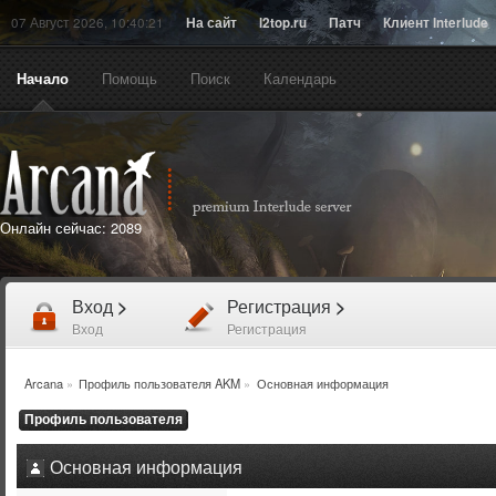
07 Август 2026, 10:40:21
На сайт
l2top.ru
Патч
Клиент Interlude
Начало
Помощь
Поиск
Календарь
Онлайн сейчас:
2089
Вход
>
Регистрация
>
Вход
Регистрация
Arcana
»
Профиль пользователя AKM
»
Основная информация
Профиль пользователя
Основная информация