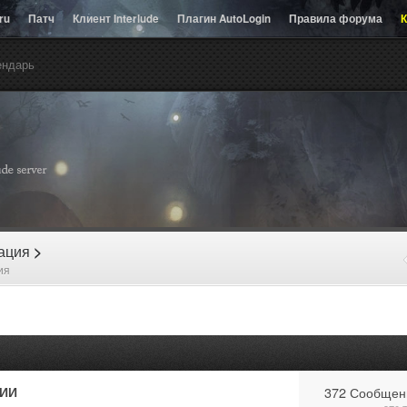
.ru
Патч
Клиент Interlude
Плагин AutoLogin
Правила форума
К
ендарь
рация
>
ия
ИИ
372 Сообщен