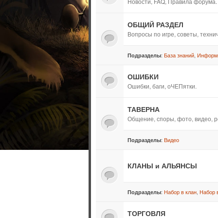
Новости, FAQ, Правила форума.
ОБЩИЙ РАЗДЕЛ
Вопросы по игре, советы, техн
:
База знаний
,
Информ
Подразделы
ОШИБКИ
Ошибки, баги, оЧЕПятки.
ТАВЕРНА
Общение, споры, фото, видео, р
:
Видео
Подразделы
КЛАНЫ и АЛЬЯНСЫ
:
Набор в клан
,
Набор 
Подразделы
ТОРГОВЛЯ