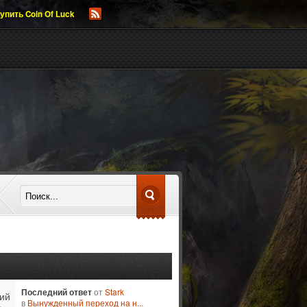
упить Coin Of Luck
Последний ответ
от
Stark
ий
в
Вынужденный переход на н...