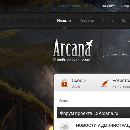
07 Август 2026, 18:10:57
На сайт
l2top
Начало
Помощь
Поиск
Кал
Онлайн сейчас:
2302
Вход
>
Регист
Вход
Регистрац
Arcana
Форум проекта L2Arcana.ru
НОВОСТИ АДМИНИСТРАЦ