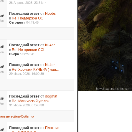
Тем
26 Апрель 2026, 23:34:14
Последний ответ
от
Noobs
ий
в
Re: Поддержка ОС
Тем
в 04:49:46
Сегодня
Последний ответ
от
Ku4er
ий
в
Re: Не пришли COl
Тем
в 22:56:41
Вчера
Последний ответ
от
Ku4er
ий
в
Re: Хроники КУЧЕРА ( най...
Тем
29 Июль 2026, 16:00:39
Последний ответ
от
dogmat
ий
в
Re: Магический уголок
Тем
31 Июль 2026, 07:43:38
ановые войны/События
Последний ответ
от
Плотник
ий