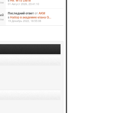
в
Re: WTS DB+8
Тем
01 Август 2026, 23:41:10
Последний ответ
от
AKM
ий
в
Набор в академию клана G...
Тем
19 Декабрь 2022, 18:55:08