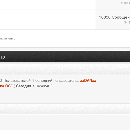
4280 
10850 Сообщен
34 
правление
тр
52 Пользователей. Последний пользователь:
xxDANxx
ка ОС
"
(
Сегодня
в 04:49:46 )