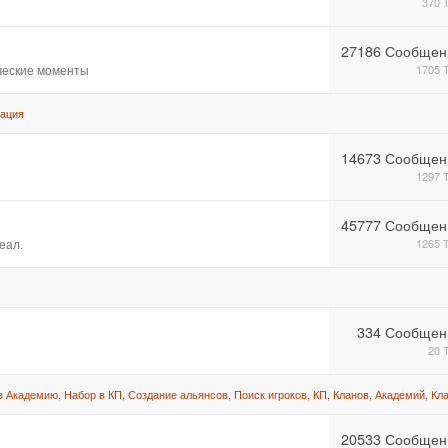
370 
27186 Сообщен
ические моменты
1705 
ация
14673 Сообщен
1297 
45777 Сообщен
еал.
1265 
334 Сообщен
20 
в Академию
,
Набор в КП
,
Создание альянсов
,
Поиск игроков, КП, Кланов, Академий
,
Кл
20533 Сообщен