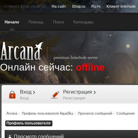
10 Август 2026, 09:06:52
На сайт
l2top.ru
Патч
Клиент Interlude
Начало
Помощь
Поиск
Календарь
Онлайн сейчас:
offline
Вход
>
Регистрация
>
Вход
Регистрация
Arcana
»
Профиль пользователя AquaSky
»
Просмотр сообщений
»
Сообщения
Профиль пользователя
Просмотр сообщений