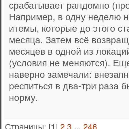
срабатывает рандомно (про
Например, в одну неделю 
итемы, которые до этого с
месяца. Затем всё возвращ
месяцев в одной из локаци
(условия не меняются). Ещ
наверно замечали: внезапн
респиться в два-три раза б
норму.
Страницы: [
]
2
3
246
1
...