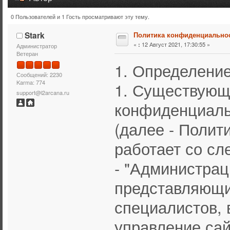
0 Пользователей и 1 Гость просматривают эту тему.
Тема: Политика конфиденциальности (Прочитано 19703
Stark
Политика конфиденциально
«
12 Август 2021, 17:30:55 »
:
Администратор
Ветеран
1. Определени
Сообщений: 2230
Karma: 774
1. Существующ
support@l2arcana.ru
конфиденциаль
(далее - Полит
работает со с
- "Администрац
представляющи
специалистов, 
управление сай