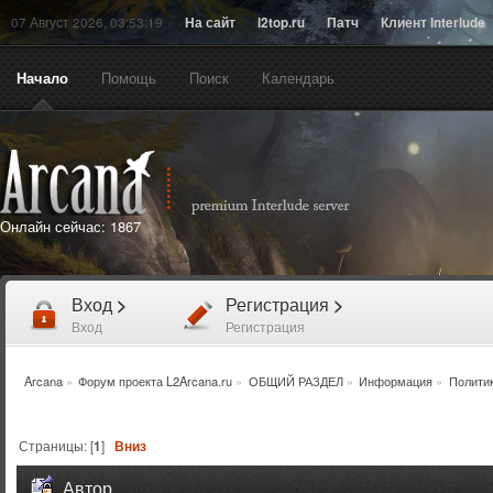
07 Август 2026, 03:53:19
На сайт
l2top.ru
Патч
Клиент Interlude
Начало
Помощь
Поиск
Календарь
Онлайн сейчас:
1867
Вход
>
Регистрация
>
Вход
Регистрация
Arcana
»
Форум проекта L2Arcana.ru
»
ОБЩИЙ РАЗДЕЛ
»
Информация
»
Полити
Страницы: [
1
]
Вниз
Автор