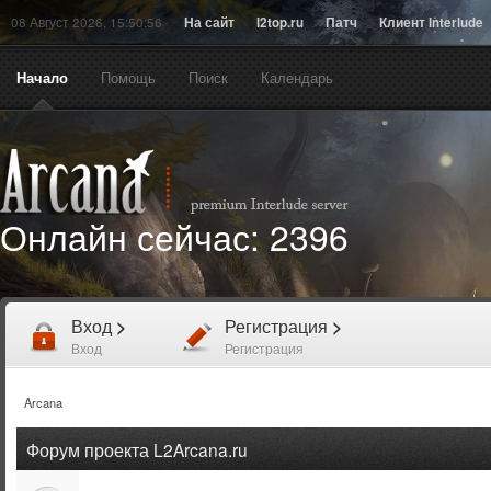
08 Август 2026, 15:50:56
На сайт
l2top.ru
Патч
Клиент Interlude
Начало
Помощь
Поиск
Календарь
Онлайн сейчас:
2396
Вход
>
Регистрация
>
Вход
Регистрация
Arcana
Форум проекта L2Arcana.ru