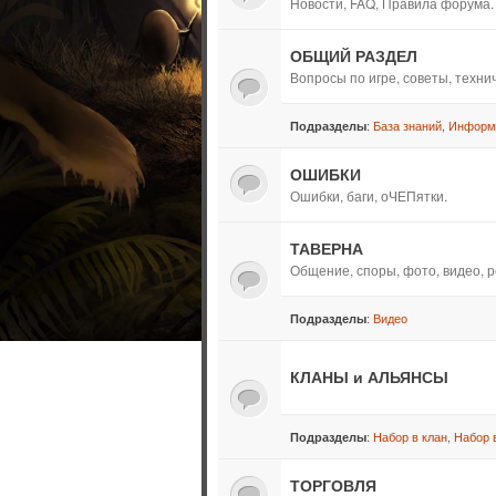
Новости, FAQ, Правила форума.
ОБЩИЙ РАЗДЕЛ
Вопросы по игре, советы, техн
:
База знаний
,
Информ
Подразделы
ОШИБКИ
Ошибки, баги, оЧЕПятки.
ТАВЕРНА
Общение, споры, фото, видео, р
:
Видео
Подразделы
КЛАНЫ и АЛЬЯНСЫ
:
Набор в клан
,
Набор 
Подразделы
ТОРГОВЛЯ