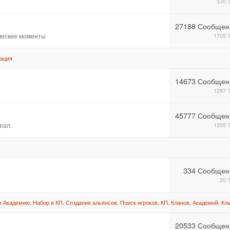
370 
27188 Сообщен
ические моменты
1705 
ация
14673 Сообщен
1297 
45777 Сообщен
еал.
1265 
334 Сообщен
20 
в Академию
,
Набор в КП
,
Создание альянсов
,
Поиск игроков, КП, Кланов, Академий
,
Кл
20533 Сообщен