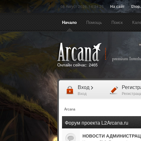
08 Август 2026, 16:34:25
На сайт
l2top
Начало
Помощь
Поиск
Кал
Онлайн сейчас:
2465
Вход
>
Регист
Вход
Регистрац
Arcana
Форум проекта L2Arcana.ru
НОВОСТИ АДМИНИСТРАЦ