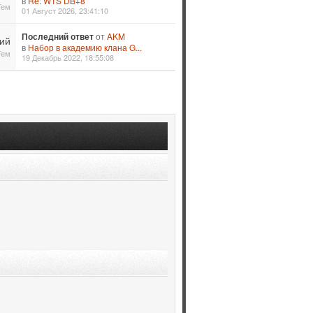
в
Re: WTS DB+8
Тем
01 Август 2026, 23:41:10
Последний ответ
от
AKM
ий
в
Набор в академию клана G...
Тем
19 Декабрь 2022, 18:55:08