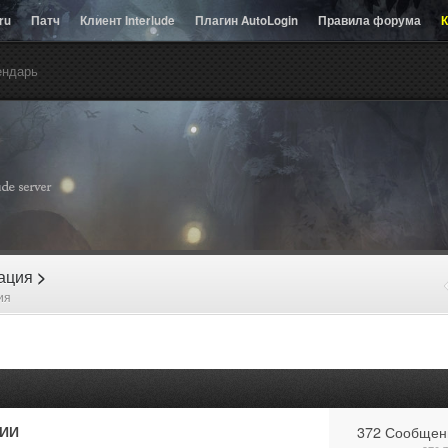
.ru
Патч
Клиент Interlude
Плагин AutoLogin
Правила форума
К
ендарь
рация
>
ия
ИИ
372 Сообщен