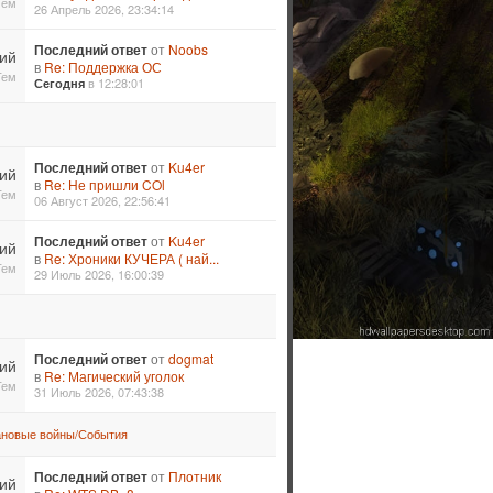
Тем
26 Апрель 2026, 23:34:14
Последний ответ
от
Noobs
ий
в
Re: Поддержка ОС
Тем
в 12:28:01
Сегодня
Последний ответ
от
Ku4er
ий
в
Re: Не пришли COl
Тем
06 Август 2026, 22:56:41
Последний ответ
от
Ku4er
ий
в
Re: Хроники КУЧЕРА ( най...
Тем
29 Июль 2026, 16:00:39
Последний ответ
от
dogmat
ий
в
Re: Магический уголок
Тем
31 Июль 2026, 07:43:38
ановые войны/События
Последний ответ
от
Плотник
ий