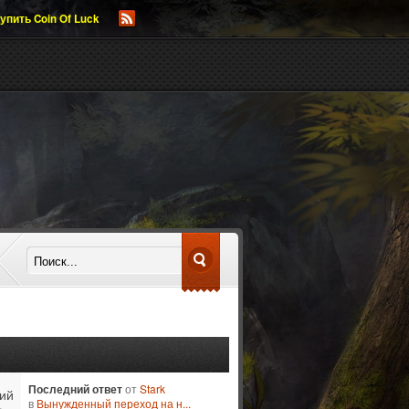
упить Coin Of Luck
Последний ответ
от
Stark
ий
в
Вынужденный переход на н...