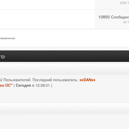
4280 
10850 Сообщен
34 
правление
тр
52 Пользователей. Последний пользователь:
xxDANxx
ка ОС
"
(
Сегодня
в 12:28:01 )