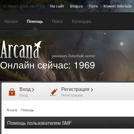
07 Август 2026, 08:11:03
На сайт
l2top.ru
Патч
Клиент Interlude
Начало
Помощь
Поиск
Календарь
Онлайн сейчас:
1969
Вход
>
Регистрация
>
Вход
Регистрация
Arcana
»
Помощь
Помощь пользователям SMF