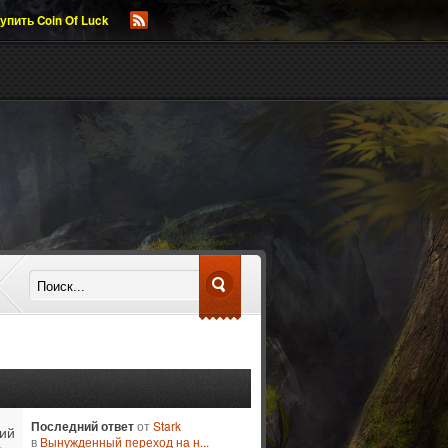
упить Coin Of Luck
Последний ответ
от
Stark
ий
в
Вынужденный переход на н...