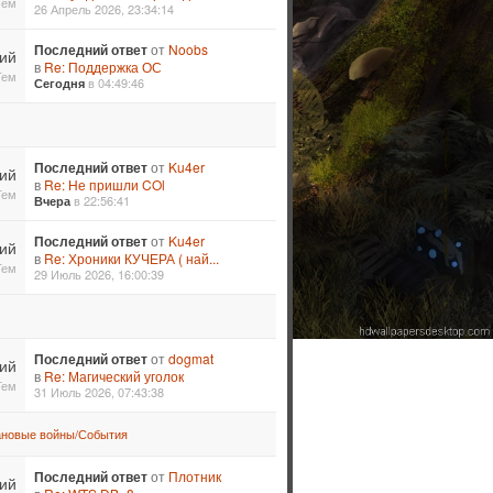
Тем
26 Апрель 2026, 23:34:14
Последний ответ
от
Noobs
ий
в
Re: Поддержка ОС
Тем
в 04:49:46
Сегодня
Последний ответ
от
Ku4er
ий
в
Re: Не пришли COl
Тем
в 22:56:41
Вчера
Последний ответ
от
Ku4er
ий
в
Re: Хроники КУЧЕРА ( най...
Тем
29 Июль 2026, 16:00:39
Последний ответ
от
dogmat
ий
в
Re: Магический уголок
Тем
31 Июль 2026, 07:43:38
ановые войны/События
Последний ответ
от
Плотник
ий