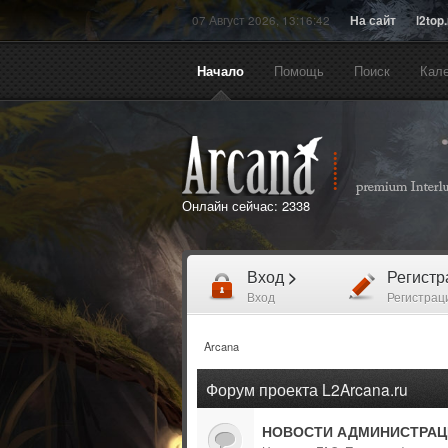
07 Август 2026, 13:16:42
На сайт
l2top
Начало
Помощь
Поиск
Кал
Онлайн сейчас:
2338
Вход
>
Регист
Вход
Регистрац
Arcana
Форум проекта L2Arcana.ru
НОВОСТИ АДМИНИСТРАЦ