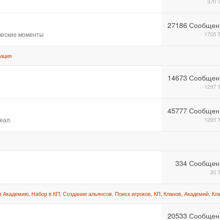
370 
27186 Сообщен
ические моменты
1705 
ация
14673 Сообщен
1297 
45777 Сообщен
еал.
1265 
334 Сообщен
20 
в Академию
,
Набор в КП
,
Создание альянсов
,
Поиск игроков, КП, Кланов, Академий
,
Кл
20533 Сообщен