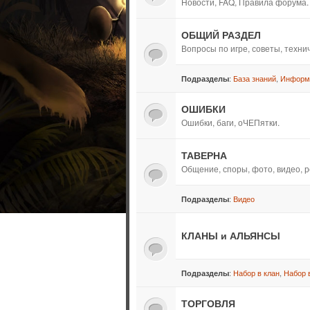
Новости, FAQ, Правила форума.
ОБЩИЙ РАЗДЕЛ
Вопросы по игре, советы, техн
:
База знаний
,
Информ
Подразделы
ОШИБКИ
Ошибки, баги, оЧЕПятки.
ТАВЕРНА
Общение, споры, фото, видео, р
:
Видео
Подразделы
КЛАНЫ и АЛЬЯНСЫ
:
Набор в клан
,
Набор 
Подразделы
ТОРГОВЛЯ