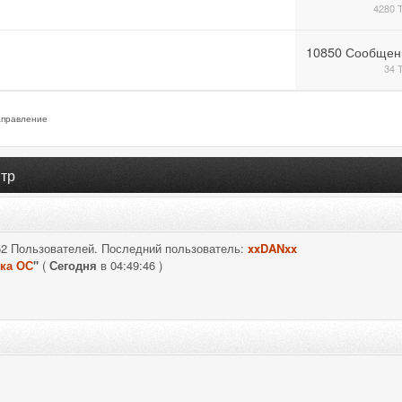
4280 
10850 Сообщен
34 
правление
тр
52 Пользователей. Последний пользователь:
xxDANxx
ка ОС
"
(
Сегодня
в 04:49:46 )