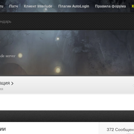
.ru
Патч
Клиент Interlude
Плагин AutoLogin
Правила форума
К
ендарь
рация
>
ия
ИИ
372 Сообщен