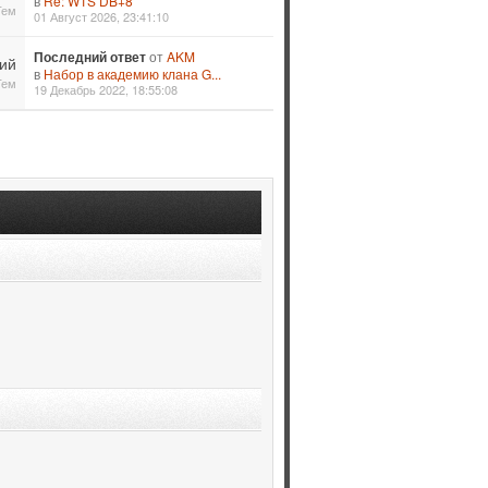
в
Re: WTS DB+8
Тем
01 Август 2026, 23:41:10
Последний ответ
от
AKM
ий
в
Набор в академию клана G...
Тем
19 Декабрь 2022, 18:55:08