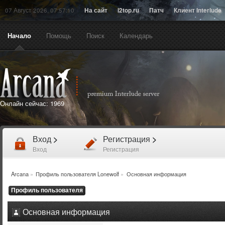
07 Август 2026, 07:57:10
На сайт
l2top.ru
Патч
Клиент Interlude
Начало
Помощь
Поиск
Календарь
Онлайн сейчас:
1969
Вход
>
Регистрация
>
Вход
Регистрация
Arcana
»
Профиль пользователя Lonewolf
»
Основная информация
Профиль пользователя
Основная информация