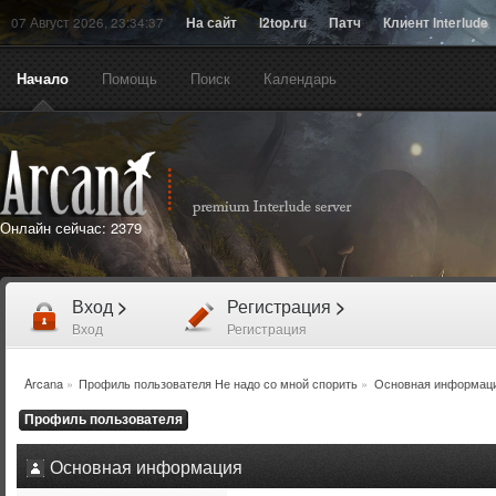
07 Август 2026, 23:34:37
На сайт
l2top.ru
Патч
Клиент Interlude
Начало
Помощь
Поиск
Календарь
Онлайн сейчас:
2379
Вход
>
Регистрация
>
Вход
Регистрация
Arcana
»
Профиль пользователя Не надо со мной спорить
»
Основная информац
Профиль пользователя
Основная информация