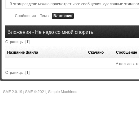
В этом разделе можно просмотреть все сообщения, сделанные этим по
Сообщения
Темы
Вложения
Вложения - Не надо со мной спорить
Страницы: [
1
]
Название файла
Скачано
Сообщение
У пользовате
Страницы: [
1
]
SMF 2.0.19
SMF © 2021
Simple Machines
|
,