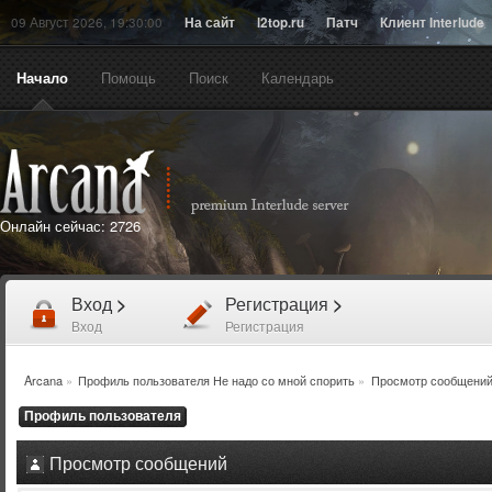
09 Август 2026, 19:30:00
На сайт
l2top.ru
Патч
Клиент Interlude
Начало
Помощь
Поиск
Календарь
Онлайн сейчас:
2726
Вход
>
Регистрация
>
Вход
Регистрация
Arcana
»
Профиль пользователя Не надо со мной спорить
»
Просмотр сообщени
Профиль пользователя
Просмотр сообщений