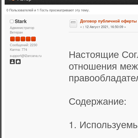
0 Пользователей и 1 Гость просматривают эту тему.
Тема: Договор публичной оферты (Прочитано 15696 раз
Stark
Договор публичной оферты
«
12 Август 2021, 16:50:09 »
:
Администратор
Ветеран
Сообщений: 2230
Karma: 774
Настоящие Сог
support@l2arcana.ru
отношения меж
правообладател
Содержание:
1. Используем