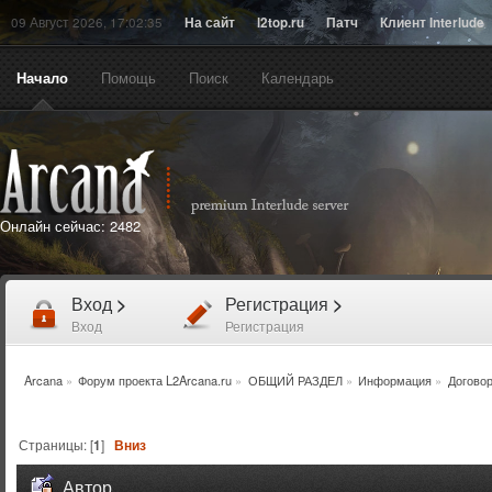
09 Август 2026, 17:02:35
На сайт
l2top.ru
Патч
Клиент Interlude
Начало
Помощь
Поиск
Календарь
Онлайн сейчас:
2482
Вход
>
Регистрация
>
Вход
Регистрация
Arcana
»
Форум проекта L2Arcana.ru
»
ОБЩИЙ РАЗДЕЛ
»
Информация
»
Догово
Страницы: [
1
]
Вниз
Автор