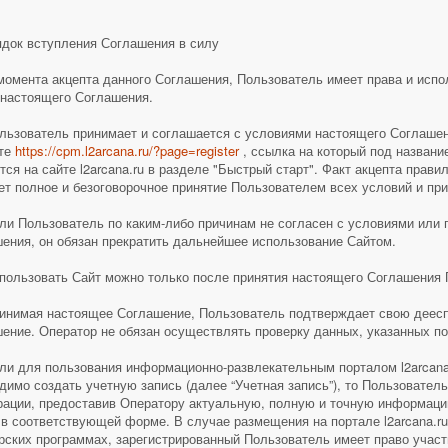
ядок вступления Соглашения в силу
 момента акцепта данного Соглашения, Пользователь имеет права и испо
 настоящего Соглашения.
ользователь принимает и соглашается с условиями настоящего Соглашен
ете
https://cpm.l2arcana.ru/?page=register
, ссылка на который под названи
тся на сайте l2arcana.ru в разделе "Быстрый старт". Факт акцепта прави
ет полное и безоговорочное принятие Пользователем всех условий и пр
сли Пользователь по каким-либо причинам не согласен с условиями или
ения, он обязан прекратить дальнейшее использование Сайтом.
спользовать Сайт можно только после принятия настоящего Соглашения
ринимая настоящее Соглашение, Пользователь подтверждает свою деесп
ение. Оператор не обязан осуществлять проверку данных, указанных по
сли для пользования информационно-развлекательным порталом l2arcana.
димо создать учетную запись (далее “Учетная запись”), то Пользовател
рации, предоставив Оператору актуальную, полную и точную информаци
 в соответствующей форме. В случае размещения на портале l2arcana.ru
рских программах, зарегистрированный Пользователь имеет право участ