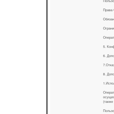
Пользо
Права 
Обязан
Ограни
Операт
5. Кон
6. Доп
7.Отка
8. Доп
1.Испо
Операт
осущес
(также
Пользо