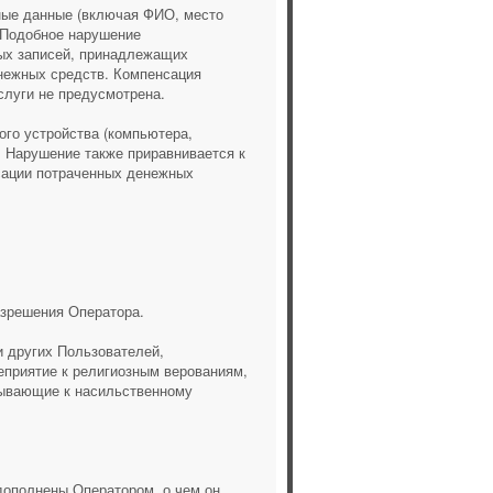
тные данные (включая ФИО, место
. Подобное нарушение
ных записей, принадлежащих
енежных средств. Компенсация
луги не предусмотрена.
ного устройства (компьютера,
. Нарушение также приравнивается к
нсации потраченных денежных
азрешения Оператора.
и других Пользователей,
еприятие к религиозным верованиям,
ывающие к насильственному
/дополнены Оператором, о чем он