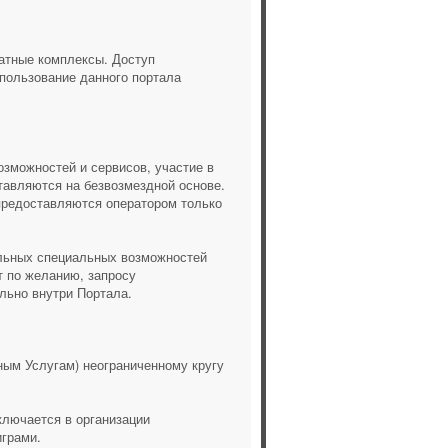
атные комплексы. Доступ
пользование данного портала
зможностей и сервисов, участие в
тавляются на безвозмездной основе.
предоставляются оператором только
льных специальных возможностей
т по желанию, запросу
льно внутри Портала.
ным Услугам) неограниченному кругу
аключается в организации
играми.