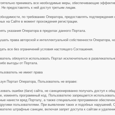
оятельно принимать все необходимые меры, обеспечивающие эффектив
. Не предоставлять к ней доступ третьим лицам.
обходимости, по требованию Оператора, предоставлять подтверждения 
ных на Сайте в момент прохождения регистрации.
ять указания Оператора в пределах данного Портала.
ушать права авторской и интеллектуальной собственности Оператора, н
ать все без ограничений условия настоящего Соглашения.
ватель обязуется использовать Портал исключительно в развлекательн
либо выгоды от Портала.
ользователь не имеет права
зуя Портал Оператора, Пользователь не вправе:
зовать ошибки (баги) сайта, не санкционированно получать доступ к об
е, изменять программный код. Пользователю запрещается использоват
ные нанести вред Порталу, а также специальное программное обеспече
другими пользователями. При выявлении таких и подобных нарушений, 
вателю штрафные санкции, включая запрет доступа к сайтам и удаление