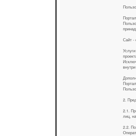
Пользо
Портал
Пользо
принад
Сайт -
Услуги
проект
Исключ
внутри
Дополн
Портал
Пользо
2. Пре
2.1. П
лиц, н
2.2. П
Операт