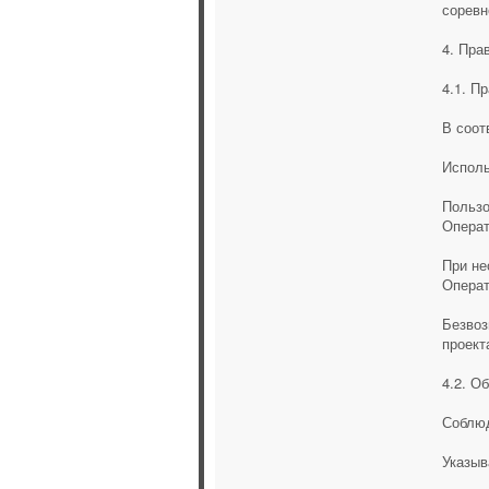
соревн
4. Пра
4.1. П
В соот
Исполь
Пользо
Операт
При не
Операт
Безвоз
проект
4.2. О
Соблюд
Указыв