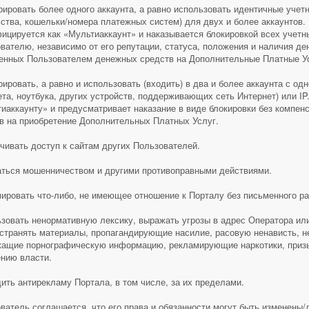
рировать более одного аккаунта, а равно использовать идентичные уче
ства, кошельки/номера платежных систем) для двух и более аккаунтов
ицируется как «Мультиаккаунт» и наказывается блокировкой всех учет
вателю, независимо от его репутации, статуса, положения и наличия д
енных Пользователем денежных средств на Дополнительные Платные Ус
рировать, а равно и использовать (входить) в два и более аккаунта с од
та, ноутбука, других устройств, поддерживающих сеть Интернет) или IP
иаккаунту» и предусматривает наказание в виде блокировки без компе
в на приобретение Дополнительных Платных Услуг.
чивать доступ к сайтам других Пользователей.
ться мошенничеством и другими противоправными действиями.
ировать что-либо, не имеющее отношение к Порталу без письменного р
зовать ненормативную лексику, выражать угрозы в адрес Оператора ил
странять материалы, пропагандирующие насилие, расовую ненависть, н
ащие порнографическую информацию, рекламирующие наркотики, приз
нию власти.
ить антирекламу Портала, в том числе, за их пределами.
ватель соглашается, что его права и обязанности могут быть изменены