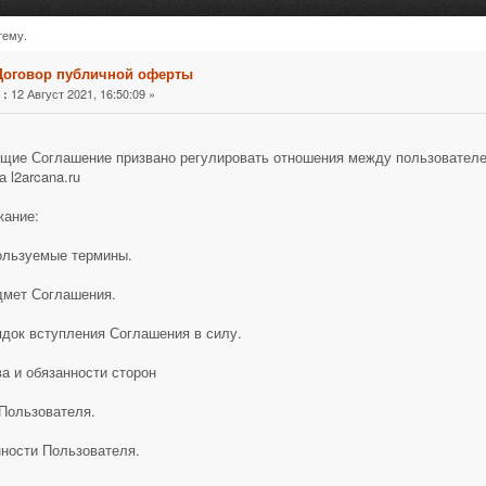
тему.
ы (Прочитано 15658 раз)
Договор публичной оферты
«
12 Август 2021, 16:50:09 »
:
щие Соглашение призвано регулировать отношения между пользователе
а l2arcana.ru
жание:
ользуемые термины.
дмет Соглашения.
ядок вступления Соглашения в силу.
ва и обязанности сторон
Пользователя.
ности Пользователя.