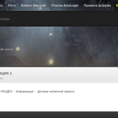
.ru
Патч
Клиент Interlude
Плагин AutoLogin
Правила форума
К
ендарь
рация
>
ия
 РАЗДЕЛ
»
Информация
»
Договор публичной оферты