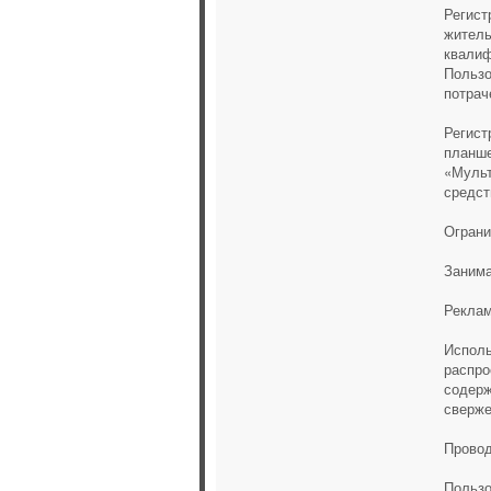
Регист
житель
квалиф
Пользо
потрач
Регист
планше
«Мульт
средст
Ограни
Занима
Реклам
Исполь
распро
содерж
сверже
Провод
Пользо