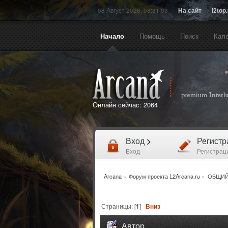
08 Август 2026, 08:31:03
На сайт
l2top
Начало
Помощь
Поиск
Кал
Онлайн сейчас:
2064
Вход
>
Регист
Вход
Регистрац
Arcana
»
Форум проекта L2Arcana.ru
»
ОБЩИЙ
Страницы: [
1
]
Вниз
Автор