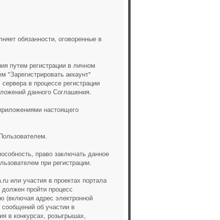
лняет обязанности, оговоренные в
ия путем регистрации в личном
ем "Зарегистрировать аккаунт"
л сервера в процессе регистрации
иложений данного Соглашения.
 приложениями настоящего
 Пользователем.
особность, право заключать данное
льзователем при регистрации.
ru или участия в проектах портала
ь должен пройти процесс
ю (включая адрес электронной
 сообщений об участии в
ия в конкурсах, розыгрышах,