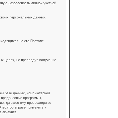
ную безопасность личной учетной
своих персональных данных,
аходящихся на его Портале.
ых целях, не преследуя получение
щей базе данных, компьютерной
ь вредоносные программы,
ние, дающее ему превосходство
Оператор вправе применить к
 аккаунта.