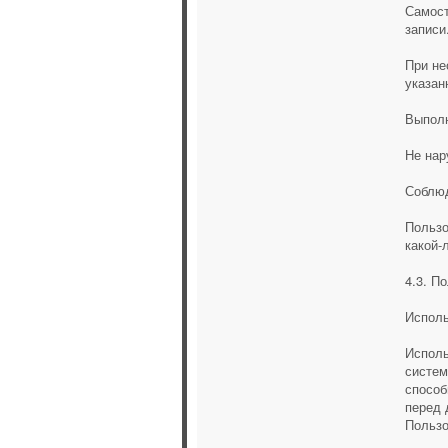
Самост
записи
При не
указан
Выполн
Не нар
Соблюд
Пользо
какой-
4.3. П
Исполь
Исполь
систем
способ
перед 
Пользо