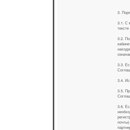
3. Пор
3.1. С
тексте
3.2. П
кабин
находи
означа
3.3. Е
Соглаш
3.4. И
3.5. П
Соглаш
3.6. Е
необхо
регист
почты)
партне