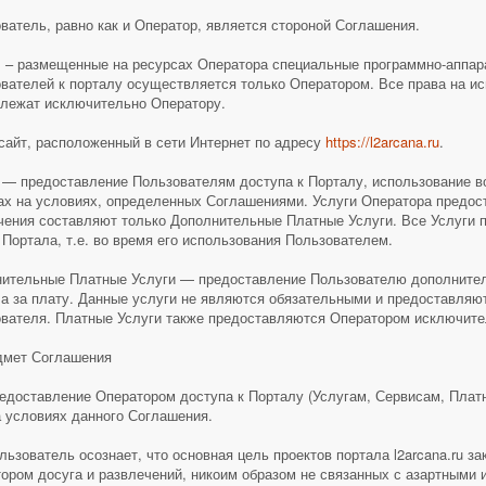
ватель, равно как и Оператор, является стороной Соглашения.
 – размещенные на ресурсах Оператора специальные программно-аппар
вателей к порталу осуществляется только Оператором. Все права на ис
лежат исключительно Оператору.
 сайт, расположенный в сети Интернет по адресу
https://l2arcana.ru
.
 — предоставление Пользователям доступа к Порталу, использование во
ах на условиях, определенных Соглашениями. Услуги Оператора предос
ения составляют только Дополнительные Платные Услуги. Все Услуги 
 Портала, т.е. во время его использования Пользователем.
ительные Платные Услуги — предоставление Пользователю дополните
а за плату. Данные услуги не являются обязательными и предоставляю
вателя. Платные Услуги также предоставляются Оператором исключите
дмет Соглашения
редоставление Оператором доступа к Порталу (Услугам, Сервисам, Плат
а условиях данного Соглашения.
ользователь осознает, что основная цель проектов портала l2arcana.ru з
ором досуга и развлечений, никоим образом не связанных с азартными 