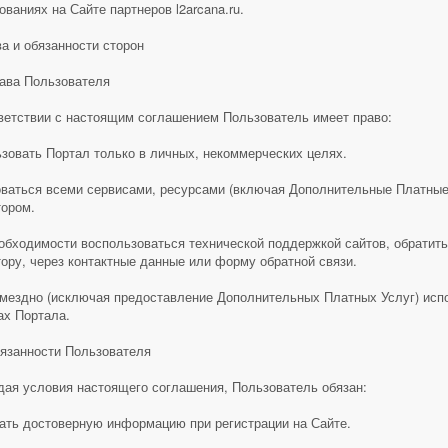
ованиях на Сайте партнеров l2arcana.ru.
ва и обязанности сторон
рава Пользователя
ветствии с настоящим соглашением Пользователь имеет право:
зовать Портал только в личных, некоммерческих целях.
ваться всеми сервисами, ресурсами (включая Дополнительные Платные
ором.
обходимости воспользоваться технической поддержкой сайтов, обратит
ору, через контактные данные или форму обратной связи.
мездно (исключая предоставление Дополнительных Платных Услуг) испо
ах Портала.
бязанности Пользователя
ая условия настоящего соглашения, Пользователь обязан:
ать достоверную информацию при регистрации на Сайте.