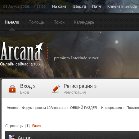
08 Август 2026, 11:13:03
На сайт
l2top.ru
Патч
Клиент Interlude
Начало
Помощь
Поиск
Календарь
Онлайн сейчас:
2136
Вход
>
Регистрация
>
Вход
Регистрация
Arcana
»
Форум проекта L2Arcana.ru
»
ОБЩИЙ РАЗДЕЛ
»
Информация
»
Полити
Страницы: [
1
]
Вниз
Автор