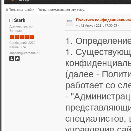
0 Пользователей и 1 Гость просматривают эту тему.
Тема: Политика конфиденциальности (Прочитано 19746
Stark
Политика конфиденциально
«
12 Август 2021, 17:30:55 »
:
Администратор
Ветеран
1. Определени
Сообщений: 2230
Karma: 774
1. Существующ
support@l2arcana.ru
конфиденциаль
(далее - Полит
работает со с
- "Администрац
представляющи
специалистов, 
управление сай