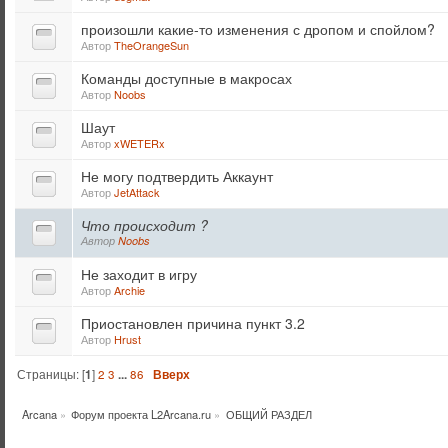
произошли какие-то изменения с дропом и спойлом?
Автор
TheOrangeSun
Команды доступные в макросах
Автор
Noobs
Шаут
Автор
xWETERx
Не могу подтвердить Аккаунт
Автор
JetAttack
Что происходит ?
Автор
Noobs
Не заходит в игру
Автор
Archie
Приостановлен причина пункт 3.2
Автор
Hrust
Страницы: [
1
]
2
3
...
86
Вверх
Arcana
»
Форум проекта L2Arcana.ru
»
ОБЩИЙ РАЗДЕЛ