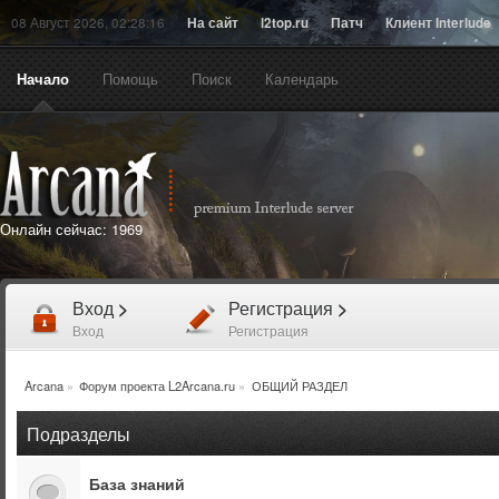
08 Август 2026, 02:28:16
На сайт
l2top.ru
Патч
Клиент Interlude
Начало
Помощь
Поиск
Календарь
Онлайн сейчас:
1969
Вход
>
Регистрация
>
Вход
Регистрация
Arcana
»
Форум проекта L2Arcana.ru
»
ОБЩИЙ РАЗДЕЛ
Подразделы
База знаний