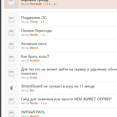
Автор
Romantik
«
1
2
3
6
»
...
Поддержка ОС
Автор
Tolstiy
«
1
2
»
Паника Перехода
Автор
Noobs
«
1
2
»
Активные окна
Автор
Warco
Как брать колы?
Автор
Anaflion
Для тех кто не может зайти на сервер и удаление обн
помогает.
Автор
Ku4er
SmardGuard не пускает в игру на 11 винде
Автор
Bixi
Гайд для новичков или просто ЧЕМ ЖИВЁТ СЕРВЕР
Автор
Noobs
«
1
2
3
»
НИПАИГРАТЬ
Автор
dogmat