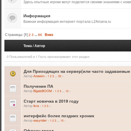
Здесь опытные игроки могут поделится своими знаниями с нови
Информация
Важная информация интернет-портала L2Arcana.ru
Страницы: [
1
]
2
3
...
86
Вниз
Тема
/
Автор
0 Пользователей и 1 Гость просматривают этот раздел.
Для Приходящих на сервер(или часто задаваемые
Автор
Аламез
«
1
2
3
50
»
...
Получение ПА
Автор
BigaloBOOM
«
1
2
3
12
»
...
Старт новичка в 2019 году
Автор
Ikra
«
1
2
3
»
интерфейс более поздних хроник
Автор
easyrider
«
1
2
3
10
»
...
Офлаин треид