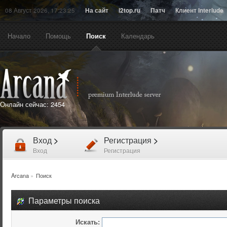
08 Август 2026, 17:23:25
На сайт
l2top.ru
Патч
Клиент Interlude
Начало
Помощь
Поиск
Календарь
Онлайн сейчас:
2454
Вход
>
Регистрация
>
Вход
Регистрация
Arcana
»
Поиск
Параметры поиска
Искать: