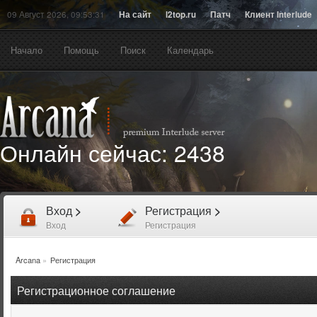
09 Август 2026, 09:53:31
На сайт
l2top.ru
Патч
Клиент Interlude
Начало
Помощь
Поиск
Календарь
Онлайн сейчас:
2438
Вход
>
Регистрация
>
Вход
Регистрация
Arcana
»
Регистрация
Регистрационное соглашение