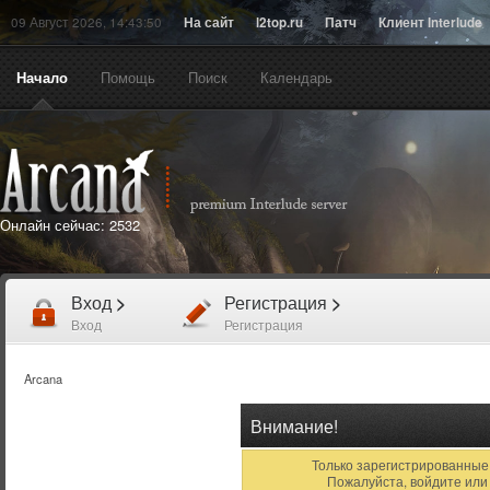
09 Август 2026, 14:43:50
На сайт
l2top.ru
Патч
Клиент Interlude
Начало
Помощь
Поиск
Календарь
Онлайн сейчас:
2532
Вход
>
Регистрация
>
Вход
Регистрация
Arcana
Внимание!
Только зарегистрированные 
Пожалуйста, войдите ил