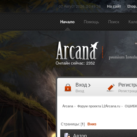
07 Август 2026, 20:49:38
На сайт
l2top
Начало
Помощь
Поиск
Кал
Онлайн сейчас:
2352
Вход
>
Регист
Вход
Регистрац
Arcana
»
Форум проекта L2Arcana.ru
»
ОШИБК
Страницы: [
1
]
Вниз
Автор