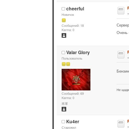
cheerful
Новичок
Сервер
Сообщений: 18
Karma: 0
Очень 
Valar Glory
Пользователь
Бензи
Не щади
Сообщений: 69
Karma: 0
将軍
Ku4er
Старожил