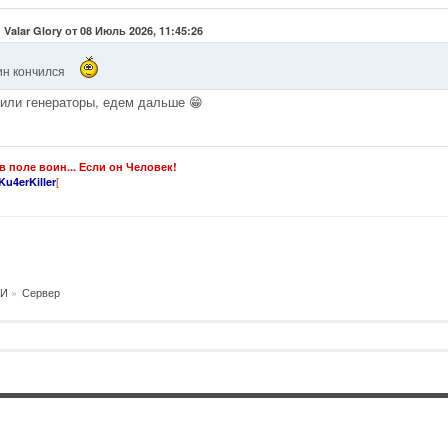
 Valar Glory от 08 Июль 2026, 11:45:26
ин кончился
или генераторы, едем дальше 😁
в поле воин... Если он Человек!
[
Ku4erKiller
И
»
Сервер