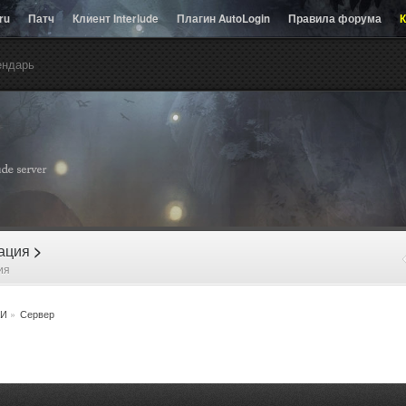
.ru
Патч
Клиент Interlude
Плагин AutoLogin
Правила форума
К
ендарь
рация
>
ия
И
»
Сервер