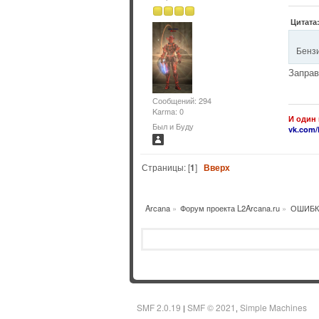
Цитата:
Бенз
Заправ
Сообщений: 294
Karma: 0
И один 
Был и Буду
vk.com/
Страницы: [
1
]
Вверх
Arcana
»
Форум проекта L2Arcana.ru
»
ОШИБК
SMF 2.0.19
SMF © 2021
Simple Machines
|
,