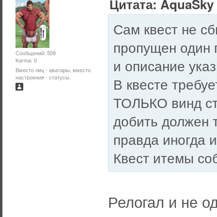
Цитата: AquaSky 
Сам квест не сб
пропущен один п
Сообщений: 509
и описание ука
Karma: 0
Вместо лиц - аватары, вместо
настроения - статусы.
В квесте требуе
ТОЛЬКО винд ст
добить должен т
правда иногда и
Квест итемы соб
Релогал и не од