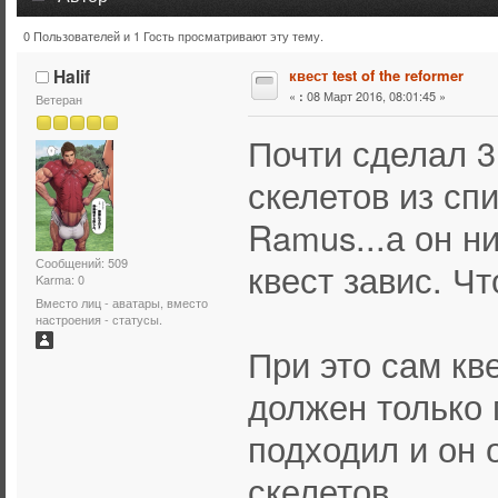
0 Пользователей и 1 Гость просматривают эту тему.
Тема: квест test of the reformer (Прочитано 8203 раз)
Halif
квест test of the reformer
«
08 Март 2016, 08:01:45 »
:
Ветеран
Почти сделал 3
скелетов из спи
Ramus...а он ни
Сообщений: 509
квест завис. Ч
Karma: 0
Вместо лиц - аватары, вместо
настроения - статусы.
При это сам кв
должен только 
подходил и он 
скелетов.