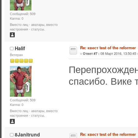
Сообщений: 509
Karma: 0
Вместо лиц - аватары, вместо
настроения - статусы.
Halif
Re: квест test of the reformer
«
08 Март 2016, 13:50:45 
Ответ #7 :
Ветеран
Перепрохожден
спасибо. Вике
Сообщений: 509
Karma: 0
Вместо лиц - аватары, вместо
настроения - статусы.
8Janitrund
Re: квест test of the reformer