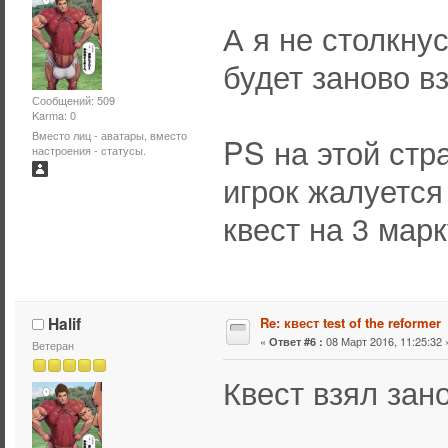
А я не столкну
будет заново в
Сообщений: 509
Karma: 0
Вместо лиц - аватары, вместо
PS на этой стр
настроения - статусы.
игрок жалуется
квест на 3 марк
Halif
Re: квест test of the reformer
«
08 Март 2016, 11:25:32 
Ответ #6 :
Ветеран
Квест взял зан