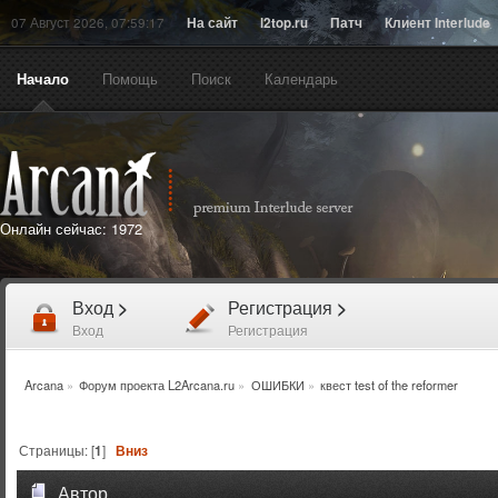
07 Август 2026, 07:59:17
На сайт
l2top.ru
Патч
Клиент Interlude
Начало
Помощь
Поиск
Календарь
Онлайн сейчас:
1972
Вход
>
Регистрация
>
Вход
Регистрация
Arcana
»
Форум проекта L2Arcana.ru
»
ОШИБКИ
»
квест test of the reformer
Страницы: [
1
]
Вниз
Автор