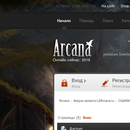
07 Август 2026, 08:51:02
На сайт
l2top
Начало
Помощь
Поиск
Кал
Онлайн сейчас:
2019
Вход
>
Регист
Вход
Регистрац
Arcana
»
Форум проекта L2Arcana.ru
»
ОШИБК
Страницы: [
1
]
Вниз
Автор