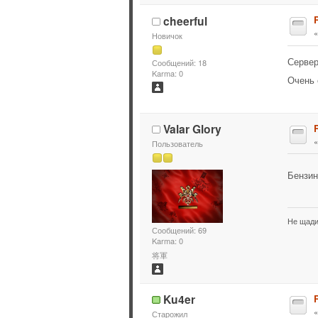
cheerful
Новичок
Сервер
Сообщений: 18
Karma: 0
Очень 
Valar Glory
Пользователь
Бензи
Не щади
Сообщений: 69
Karma: 0
将軍
Ku4er
Старожил