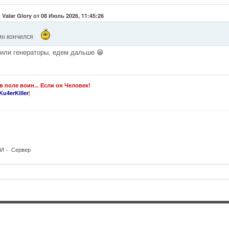
 Valar Glory от 08 Июль 2026, 11:45:26
ин кончился
или генераторы, едем дальше 😁
в поле воин... Если он Человек!
[
Ku4erKiller
И
»
Сервер