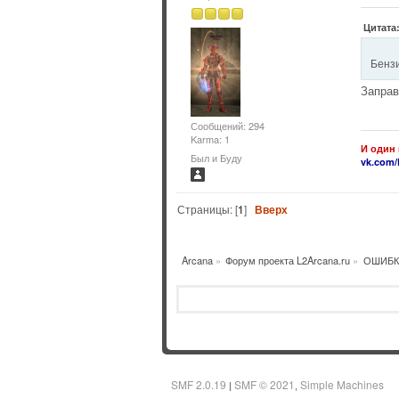
Цитата:
Бенз
Заправ
Сообщений: 294
Karma: 1
И один 
Был и Буду
vk.com/
Страницы: [
1
]
Вверх
Arcana
»
Форум проекта L2Arcana.ru
»
ОШИБК
SMF 2.0.19
SMF © 2021
Simple Machines
|
,