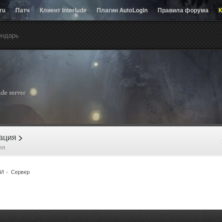
.ru
Патч
Клиент Interlude
Плагин AutoLogin
Правила форума
К
ендарь
рация
>
ия
И
»
Сервер