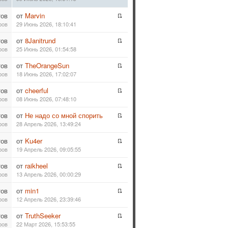
тов
от
Marvin
ров
29 Июнь 2026, 18:10:41
тов
от
8Janitrund
ров
25 Июнь 2026, 01:54:58
тов
от
TheOrangeSun
ров
18 Июнь 2026, 17:02:07
тов
от
cheerful
ров
08 Июнь 2026, 07:48:10
тов
от
Не надо со мной спорить
ров
28 Апрель 2026, 13:49:24
тов
от
Ku4er
ров
19 Апрель 2026, 09:05:55
тов
от
raikheel
ров
13 Апрель 2026, 00:00:29
тов
от
min1
ров
12 Апрель 2026, 23:39:46
тов
от
TruthSeeker
ров
22 Март 2026, 15:53:55