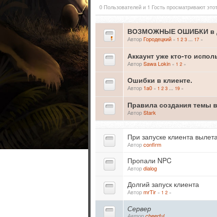
0 Пользователей и 1 Гость просматривают этот
ВОЗМОЖНЫЕ ОШИБКИ в 
Автор
Городецкий
«
1
2
3
17
»
...
Аккаунт уже кто-то исполь
Автор
Sawa Lokin
«
1
2
»
Ошибки в клиенте.
Автор
1a0
«
1
2
3
19
»
...
Правила создания темы 
Автор
Stark
При запуске клиента вылет
Автор
confirm
Пропали NPC
Автор
dialog
Долгий запуск клиента
Автор
mrTir
«
1
2
»
Сервер
Автор
cheerful