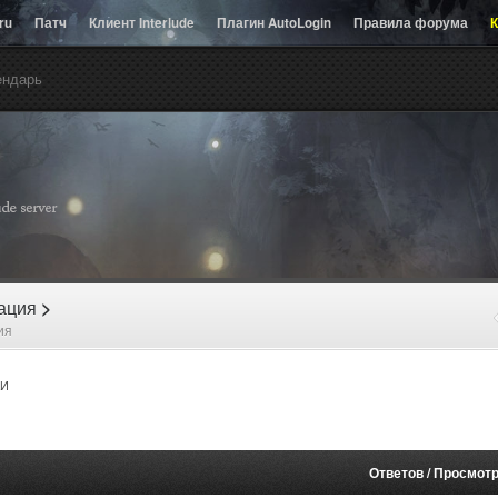
.ru
Патч
Клиент Interlude
Плагин AutoLogin
Правила форума
К
ендарь
рация
>
ия
И
Ответов
/
Просмот