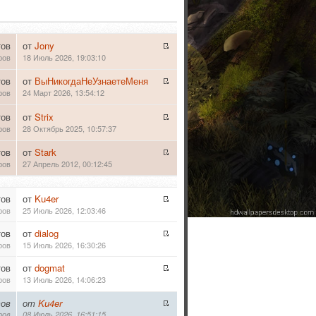
тов
от
Jony
ров
18 Июль 2026, 19:03:10
тов
от
ВыНикогдаНеУзнаетеМеня
ров
24 Март 2026, 13:54:12
тов
от
Strix
ров
28 Октябрь 2025, 10:57:37
тов
от
Stark
ров
27 Апрель 2012, 00:12:45
тов
от
Ku4er
ров
25 Июль 2026, 12:03:46
тов
от
dialog
ров
15 Июль 2026, 16:30:26
тов
от
dogmat
ров
13 Июль 2026, 14:06:23
ов
от
Ku4er
ров
08 Июль 2026, 16:51:15