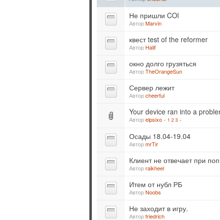
Не пришли COl
Автор
Marvin
квест test of the reformer
Автор
Halif
окно долго грузяться
Автор
TheOrangeSun
Сервер лежит
Автор
cheerful
Your device ran into a proble
Автор
elpsixo
«
1
2
3
»
Осады 18.04-19.04
Автор
mrTir
Клиент не отвечает при поп
Автор
raikheel
Итем от нубл РБ
Автор
Noobs
Не заходит в игру.
Автор
friedrich