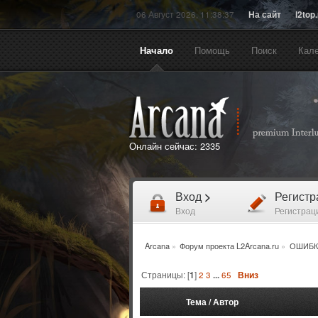
06 Август 2026, 11:38:37
На сайт
l2top
Начало
Помощь
Поиск
Кал
Онлайн сейчас:
2335
Вход
>
Регист
Вход
Регистрац
Arcana
»
Форум проекта L2Arcana.ru
»
ОШИБК
Страницы: [
1
]
2
3
...
65
Вниз
Тема
/
Автор