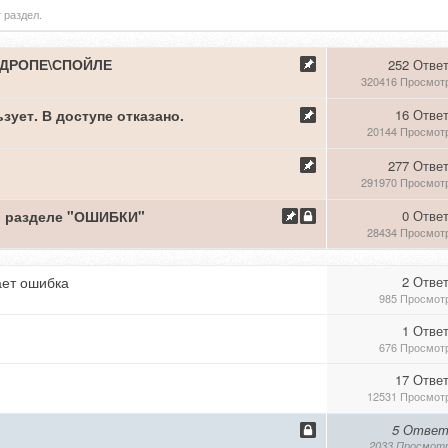
 раздел.
ДРОПЕ\СПОЙЛЕ
252 Отве
320416 Просмот
зует. В доступе отказано.
16 Отве
20144 Просмот
277 Отве
291970 Просмот
в разделе "ОШИБКИ"
0 Отве
28434 Просмот
ает ошибка
2 Отве
985 Просмот
1 Отве
676 Просмот
17 Отве
12531 Просмот
5 Ответ
2033 Просмот