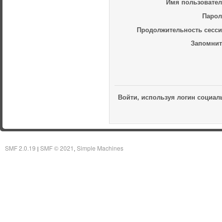
Имя пользовател
Парол
Продолжительность сесси
Запомнит
Войти, используя логин социал
SMF 2.0.19
SMF © 2021
Simple Machines
|
,