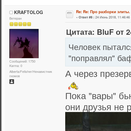
KRAFTOLOG
Re: Re: Про разборки элиты.
«
24 Июнь 2018, 11:46:46 
Ответ #8 :
Ветеран
Цитата: BluF от 2
Человек пыталс
"поправлял" ба
Сообщений: 1750
Karma: 0
А через презер
Alberta/Fetisher/Ненавистник
гномов
Пока "вары" бью
они друзья не 