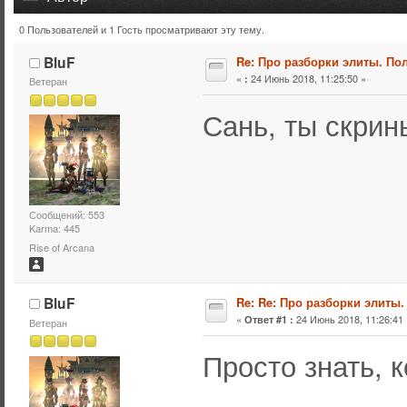
0 Пользователей и 1 Гость просматривают эту тему.
Тема: Re: Про разборки элиты. Политическая тема. 3 (П
BluF
Re: Про разборки элиты. Пол
«
24 Июнь 2018, 11:25:50 »
:
Ветеран
Сань, ты скрин
Сообщений: 553
Karma: 445
Rise of Arcana
BluF
Re: Re: Про разборки элиты.
«
24 Июнь 2018, 11:26:41 
Ответ #1 :
Ветеран
Просто знать, к