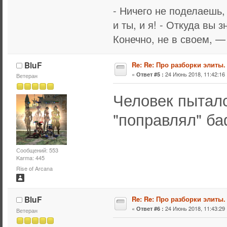
- Ничего не поделаешь,
и ты, и я! - Откуда вы 
Конечно, не в своем, —
BluF
Re: Re: Про разборки элиты.
«
24 Июнь 2018, 11:42:16 
Ответ #5 :
Ветеран
Человек пыталс
"поправлял" ба
Сообщений: 553
Karma: 445
Rise of Arcana
BluF
Re: Re: Про разборки элиты.
«
24 Июнь 2018, 11:43:29 
Ответ #6 :
Ветеран