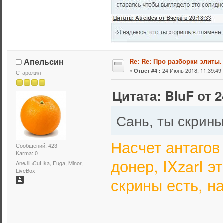
Апельсин
Re: Re: Про разборки элиты.
«
24 Июнь 2018, 11:39:49 
Ответ #4 :
Старожил
Цитата: BluF от 2
Сань, ты скрины
Насчет антагов
Сообщений: 423
Karma: 0
донер, IXzarI 
AneJlЬCuHka, Fuga, Minor,
LiveBox
скрины есть, н