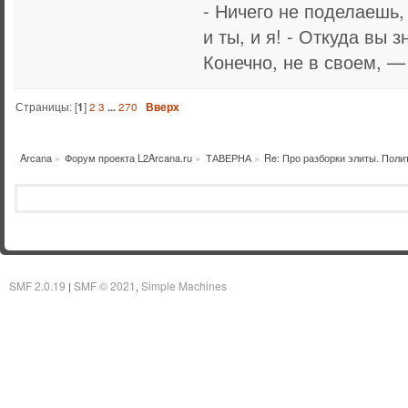
- Ничего не поделаешь,
и ты, и я! - Откуда вы 
Конечно, не в своем, —
Страницы: [
1
]
2
3
...
270
Вверх
Arcana
»
Форум проекта L2Arcana.ru
»
ТАВЕРНА
»
Re: Про разборки элиты. Поли
SMF 2.0.19
SMF © 2021
Simple Machines
|
,