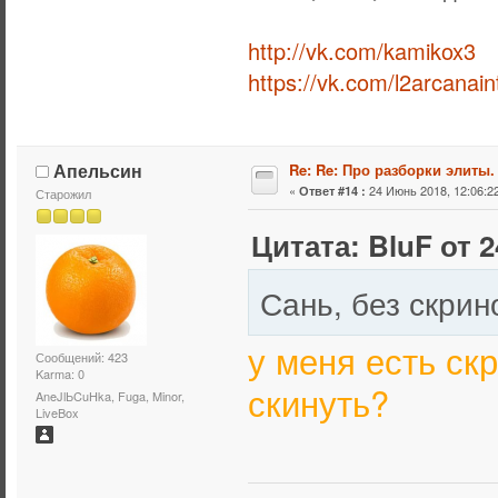
http://vk.com/kamikox3
https://vk.com/l2arcanain
Апельсин
Re: Re: Про разборки элиты.
«
24 Июнь 2018, 12:06:22
Ответ #14 :
Старожил
Цитата: BluF от 2
Сань, без скрин
у меня есть ск
Сообщений: 423
Karma: 0
скинуть?
AneJlЬCuHka, Fuga, Minor,
LiveBox