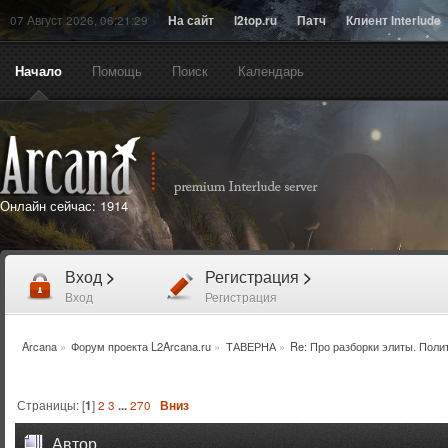
07 Август 2026, 06:21:29
На сайт
l2top.ru
Патч
Клиент Interlude
Начало
Помощь
Поиск
Календарь
Онлайн сейчас:
1914
Вход
>
Регистрация
>
Вход
Регистрация
Arcana
»
Форум проекта L2Arcana.ru
»
ТАВЕРНА
»
Re: Про разборки элиты. Поли
Страницы: [
1
]
2
3
...
270
Вниз
Автор