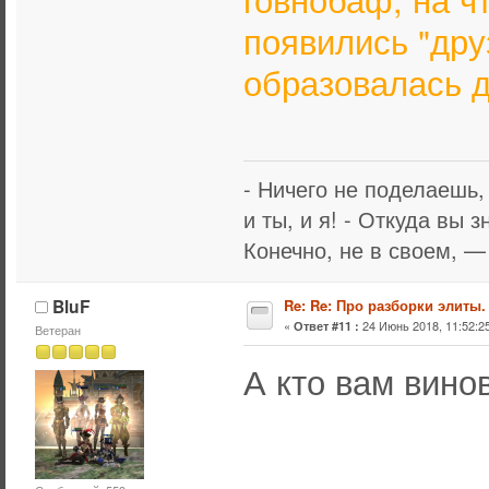
появились "друз
образовалась д
- Ничего не поделаешь,
и ты, и я! - Откуда вы 
Конечно, не в своем, —
BluF
Re: Re: Про разборки элиты.
«
24 Июнь 2018, 11:52:25
Ответ #11 :
Ветеран
А кто вам винов