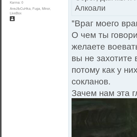
Karma: 0
Алкоали
AneJlЬCuHka, Fuga, Minor,
LiveBox
"Враг моего враг
О чем ты говори
желаете воевать
вы не захотите 
потому как у ни
сокланов.
Зачем нам эта г