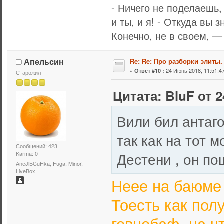
- Ничего не поделаешь,
и ты, и я! - Откуда вы 
Конечно, не в своем, —
Апельсин
Re: Re: Про разборки элиты.
«
24 Июнь 2018, 11:51:47
Ответ #10 :
Старожил
Цитата: BluF от 2
Вили бил антаго
так как на тот 
Сообщений: 423
Дестени , он п
Karma: 0
AneJlЬCuHka, Fuga, Minor,
LiveBox
Неее на баюме 
Тоесть как пол
говнобаф, на ч