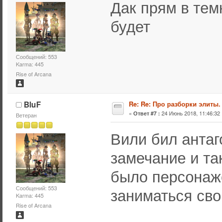
Дак прям в тем
будет
Сообщений: 553
Karma: 445
Rise of Arcana
BluF
Re: Re: Про разборки элиты.
«
24 Июнь 2018, 11:46:32 
Ответ #7 :
Ветеран
Вили бил антаг
замечание и так
было персонаже
Сообщений: 553
заниматься св
Karma: 445
Rise of Arcana