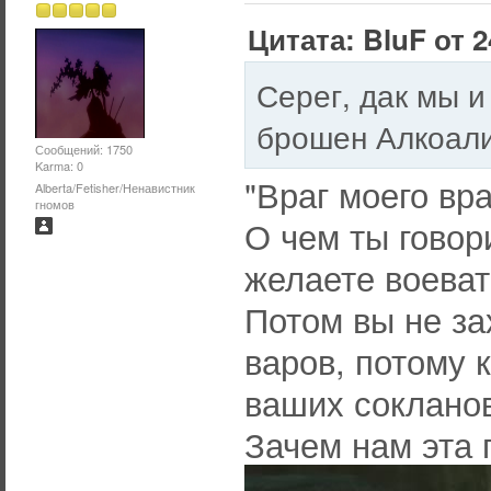
Цитата: BluF от 2
Серег, дак мы и
брошен Алкоал
Сообщений: 1750
Karma: 0
"Враг моего вра
Alberta/Fetisher/Ненавистник
гномов
О чем ты говор
желаете воеват
Потом вы не за
варов, потому к
ваших сокланов
Зачем нам эта 