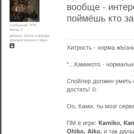
вообще - интер
поймёшь кто за
Сообщений: 7475
Karma: 0
Демагог, тролль и флудер.
Домовой Арканы.© Maou
Хитрость - норма жЫзни
"...Камикото - нормаль
Спойлер должен уметь в
достать! ©
Оо, Ками, ты мозг серв
ПМ в игре:
Kamiko, Kam
Ohiko, Aiko,
и так даль