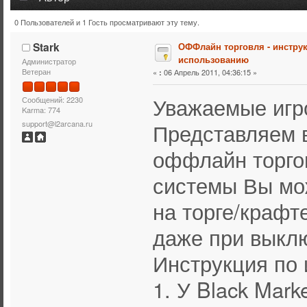
0 Пользователей и 1 Гость просматривают эту тему.
Тема: ОФФлайн торговля - инструкция по использовани
Stark
ОФФлайн торговля - инстру
использованию
Администратор
Ветеран
«
06 Апрель 2011, 04:36:15 »
:
Уважаемые игр
Сообщений: 2230
Karma: 774
Представляем 
support@l2arcana.ru
оффлайн торго
системы Вы мо
на торге/крафт
даже при выкл
Инструкция по 
1. У Black Mar