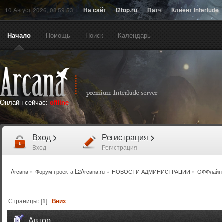
10 Август 2026, 08:59:53
На сайт
l2top.ru
Патч
Клиент Interlude
Начало
Помощь
Поиск
Календарь
Онлайн сейчас:
offline
Вход
>
Регистрация
>
Вход
Регистрация
Arcana
»
Форум проекта L2Arcana.ru
»
НОВОСТИ АДМИНИСТРАЦИИ
»
ОФФлайн 
Страницы: [
1
]
Вниз
Автор