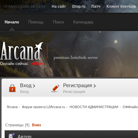
10 Август 2026, 06:23:14
На сайт
l2top.ru
Патч
Клиент Interlude
Начало
Помощь
Поиск
Календарь
Онлайн сейчас:
offline
Вход
>
Регистрация
>
Вход
Регистрация
Arcana
»
Форум проекта L2Arcana.ru
»
НОВОСТИ АДМИНИСТРАЦИИ
»
ОФФлайн 
Страницы: [
1
]
Вниз
Автор