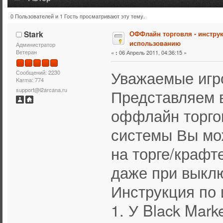
0 Пользователей и 1 Гость просматривают эту тему.
Тема: ОФФлайн торговля - инструкция по использовани
Stark
ОФФлайн торговля - инстру
использованию
Администратор
Ветеран
«
06 Апрель 2011, 04:36:15 »
:
Уважаемые игр
Сообщений: 2230
Karma: 774
Представляем 
support@l2arcana.ru
оффлайн торго
системы Вы мо
на торге/крафт
даже при выкл
Инструкция по 
1. У Black Mar