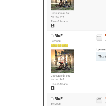
Сообщений: 553
Karma: 445
Rise of Arcana
BluF
Ветеран
Цитата:
ТМх 6
Сообщений: 553
Karma: 445
Rise of Arcana
BluF
Ветеран