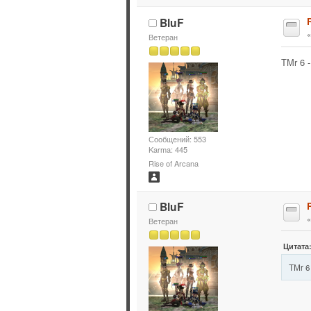
BluF
Ветеран
ТМr 6 
Сообщений: 553
Karma: 445
Rise of Arcana
BluF
Ветеран
Цитата:
ТМr 6