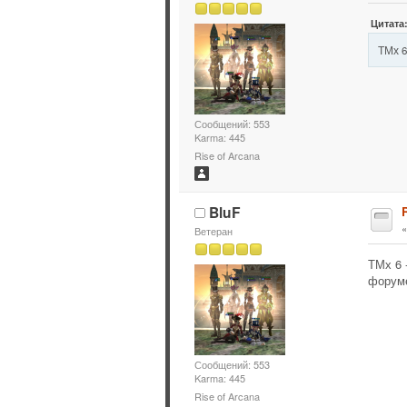
Цитата:
ТМх 6
Сообщений: 553
Karma: 445
Rise of Arcana
BluF
Ветеран
ТМх 6 
форум
Сообщений: 553
Karma: 445
Rise of Arcana