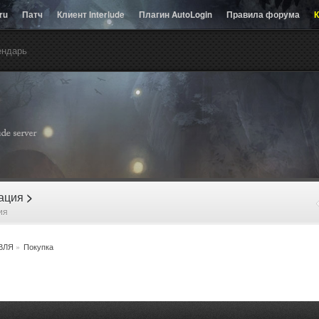
.ru
Патч
Клиент Interlude
Плагин AutoLogin
Правила форума
К
ендарь
рация
>
ия
ВЛЯ
»
Покупка