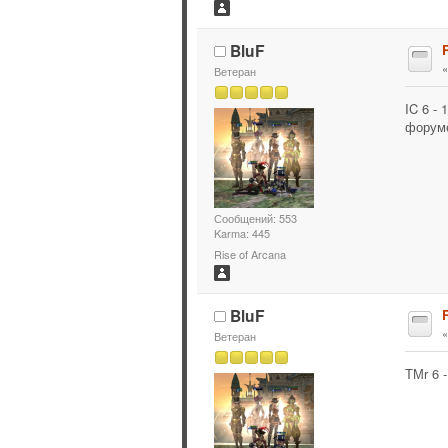
BluF
Ветеран
IC 6 -
форум
Сообщений: 553
Karma: 445
Rise of Arcana
BluF
Ветеран
ТМr 6 