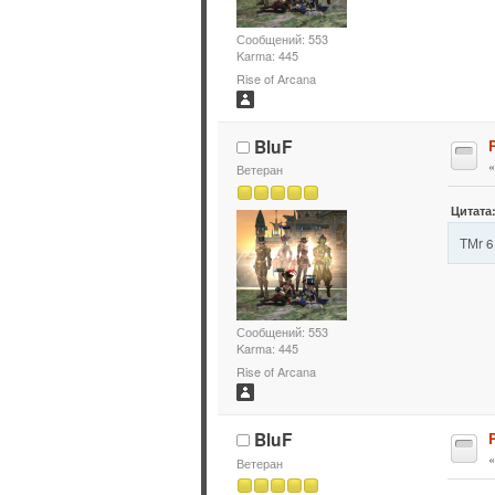
Сообщений: 553
Karma: 445
Rise of Arcana
BluF
Ветеран
Цитата:
ТМr 6
Сообщений: 553
Karma: 445
Rise of Arcana
BluF
Ветеран