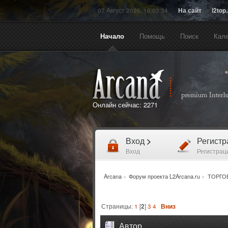
07 Август 2026, 16:03:34
На сайт
l2top
Начало
Помощь
Поиск
Кал
Онлайн сейчас:
2271
Вход
>
Регист
Вход
Регистрац
Arcana
»
Форум проекта L2Arcana.ru
»
ТОРГО
Страницы:
1
[
2
]
3
4
Вниз
Автор