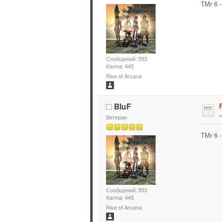
ТМr 6 
Сообщений: 553
Karma: 445
Rise of Arcana
BluF
Ветеран
ТМr 6 
Сообщений: 553
Karma: 445
Rise of Arcana