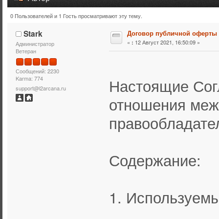
0 Пользователей и 1 Гость просматривают эту тему.
Тема: Договор публичной оферты (Прочитано 15688 раз
Stark
Договор публичной оферты
«
12 Август 2021, 16:50:09 »
:
Администратор
Ветеран
Сообщений: 2230
Karma: 774
Настоящие Сог
support@l2arcana.ru
отношения меж
правообладател
Содержание:
1. Используем