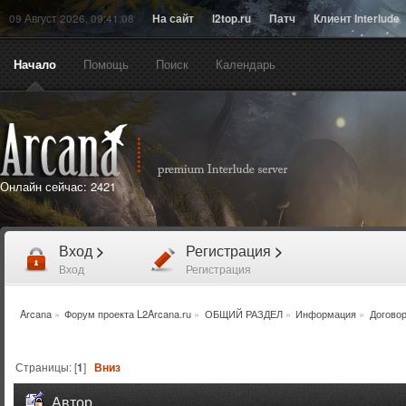
09 Август 2026, 09:41:08
На сайт
l2top.ru
Патч
Клиент Interlude
Начало
Помощь
Поиск
Календарь
Онлайн сейчас:
2421
Вход
>
Регистрация
>
Вход
Регистрация
Arcana
»
Форум проекта L2Arcana.ru
»
ОБЩИЙ РАЗДЕЛ
»
Информация
»
Догово
Страницы: [
1
]
Вниз
Автор