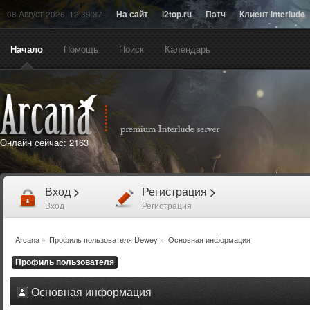
08 Август 2026, 12:39:37
На сайт
l2top.ru
Патч
Клиент Interlude
Начало
Помощь
Поиск
Календарь
Онлайн сейчас:
2163
Вход
>
Регистрация
>
Вход
Регистрация
Arcana
»
Профиль пользователя Dewey
»
Основная информация
Профиль пользователя
Основная информация