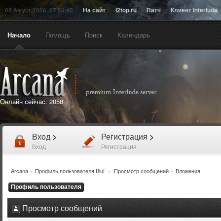
08 Август 2026, 07:56:45
На сайт
l2top.ru
Патч
Клиент Interlude
Начало
Помощь
Поиск
Календарь
Онлайн сейчас:
2058
Вход
>
Регистрация
>
Вход
Регистрация
Arcana
»
Профиль пользователя BluF
»
Просмотр сообщений
»
Вложения
Профиль пользователя
Просмотр сообщений