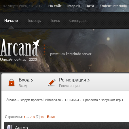
07 Август 2026, 16:32:17
На сайт
l2top.ru
Патч
Клиент Interlude
Начало
Помощь
Поиск
Календарь
Онлайн сейчас:
2230
Вход
>
Регистрация
>
Вход
Регистрация
Arcana
»
Форум проекта L2Arcana.ru
»
ОШИБКИ
»
Проблема с запуском игры
Страницы:
1
...
7
8
[
9
]
10
Вниз
Автор