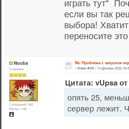
играть тут" По
если вы так р
выбора! Хватит
переносите это 
Noobs
Re: Проблема с запуском иг
«
14 Декабрь 2023, 20:5
Ответ #121 :
Старожил
Цитата: vUpsa от 
опять 25, меньш
Сообщений: 342
сервер лежит. 
Karma: -146