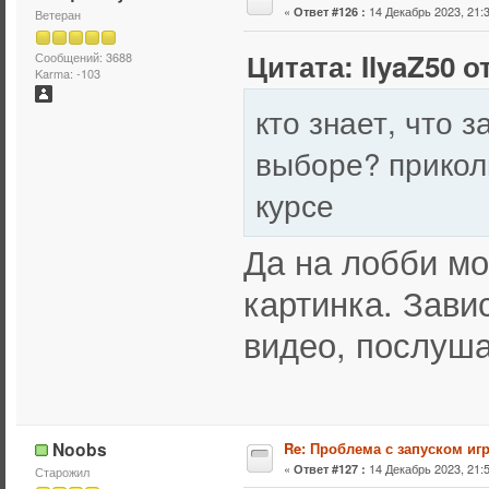
«
14 Декабрь 2023, 21:3
Ответ #126 :
Ветеран
Цитата: IlyaZ50 о
Сообщений: 3688
Karma: -103
кто знает, что 
выборе? прикол
курсе
Да на лобби м
картинка. Зави
видео, послуш
Noobs
Re: Проблема с запуском иг
«
14 Декабрь 2023, 21:5
Ответ #127 :
Старожил