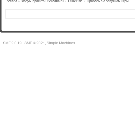
Arcana
»
Форум проекта L2Arcana.ru
»
ОШИБКИ
»
Проблема с запуском игры
SMF 2.0.19
SMF © 2021
Simple Machines
|
,