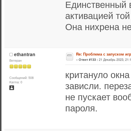
Единственный в
активацией той
Она нихрена не
ethantran
Re: Проблема с запуском иг
«
21 Декабрь 2023, 21:1
Ответ #133 :
Ветеран
критануло окна
Сообщений: 508
зависли. переза
Karma: 0
не пускает воо
пароля.