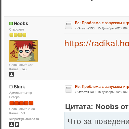
Noobs
Re: Проблема с запуском иг
«
15 Декабрь 2023, 06:0
Ответ #130 :
Старожил
https://radikal.h
Сообщений: 342
Karma: -146
Stark
Re: Проблема с запуском иг
«
15 Декабрь 2023, 06:2
Ответ #131 :
Администратор
Ветеран
Цитата: Noobs от
Сообщений: 2230
Karma: 774
Что за поведен
support@l2arcana.ru