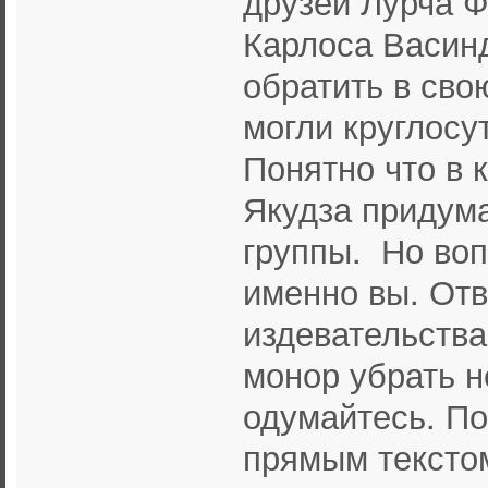
друзей Лурча 
Карлоса Васинд
обратить в сво
могли круглосу
Понятно что в 
Якудза придум
группы. Но во
именно вы. Отв
издевательства
монор убрать не
одумайтесь. По
прямым текстом