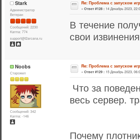
Stark
Re: Проблема с запуском иг
«
14 Декабрь 2023, 22:0
Ответ #128 :
Администратор
Ветеран
В течение полу
Сообщений: 2230
Karma: 774
свои извинения
support@l2arcana.ru
Noobs
Re: Проблема с запуском иг
«
15 Декабрь 2023, 06:0
Ответ #129 :
Старожил
Что за поведен
весь сервер. т
Сообщений: 342
Karma: -146
Почему плотник