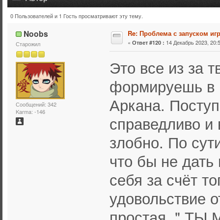
0 Пользователей и 1 Гость просматривают эту тему.
Тема: Проблема с запуском игры (Прочитано 117500 раз
Noobs
Re: Проблема с запуском иг
«
14 Декабрь 2023, 20:5
Ответ #120 :
Старожил
Это все из за т
формируешь в 
Аркана. Посту
Сообщений: 342
Karma: -146
справедливо и 
злобно. По сут
что бы не дать
себя за счёт т
удовольствие о
простая " ТЫ