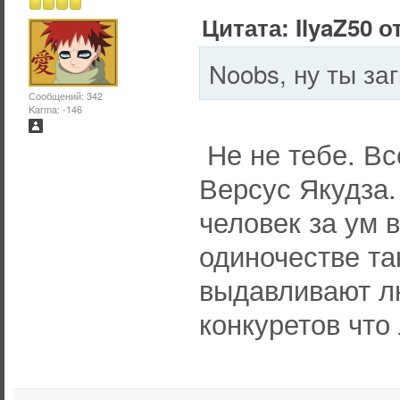
Цитата: IlyaZ50 о
Noobs, ну ты за
Сообщений: 342
Karma: -146
Не не тебе. Вс
Версус Якудза.
человек за ум 
одиночестве та
выдавливают лю
конкуретов что