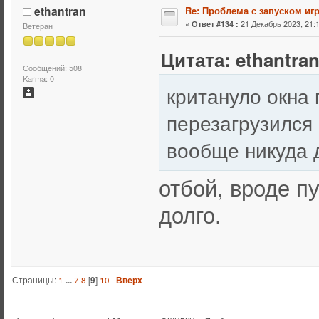
ethantran
Re: Проблема с запуском иг
«
21 Декабрь 2023, 21:1
Ответ #134 :
Ветеран
Цитата: ethantran
Сообщений: 508
Karma: 0
критануло окна 
перезагрузился 
вообще никуда 
отбой, вроде п
долго.
Страницы:
1
...
7
8
[
9
]
10
Вверх