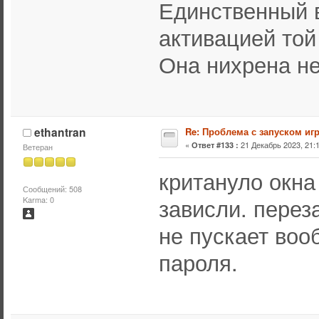
Единственный в
активацией той
Она нихрена не
ethantran
Re: Проблема с запуском иг
«
21 Декабрь 2023, 21:1
Ответ #133 :
Ветеран
критануло окна
Сообщений: 508
зависли. переза
Karma: 0
не пускает воо
пароля.