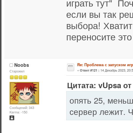
играть тут" По
если вы так р
выбора! Хватит
переносите это 
Noobs
Re: Проблема с запуском иг
«
14 Декабрь 2023, 20:5
Ответ #121 :
Старожил
Цитата: vUpsa от 
опять 25, меньш
Сообщений: 343
сервер лежит. 
Karma: -150