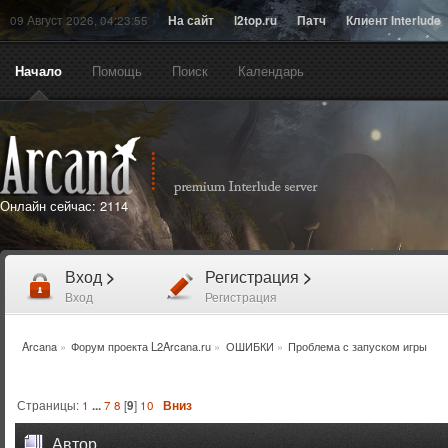
09 Август 2026, 04:23:55
На сайт
l2top.ru
Патч
Клиент Interlude
Начало
Помощь
Поиск
Календарь
Онлайн сейчас:
2114
Вход
>
Регистрация
>
Вход
Регистрация
Arcana
»
Форум проекта L2Arcana.ru
»
ОШИБКИ
»
Проблема с запуском игры
Страницы:
1
...
7
8
[
9
]
10
Вниз
Автор