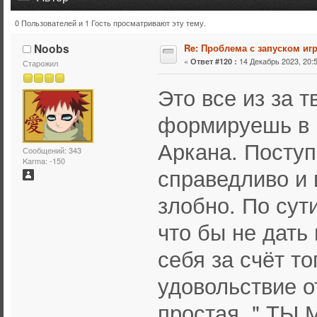
0 Пользователей и 1 Гость просматривают эту тему.
Тема: Проблема с запуском игры (Прочитано 117675 раз
Noobs
Re: Проблема с запуском иг
«
14 Декабрь 2023, 20:5
Ответ #120 :
Старожил
Это все из за т
формируешь в 
Аркана. Посту
Сообщений: 343
Karma: -150
справедливо и 
злобно. По сут
что бы не дать
себя за счёт т
удовольствие о
простая " ТЫ