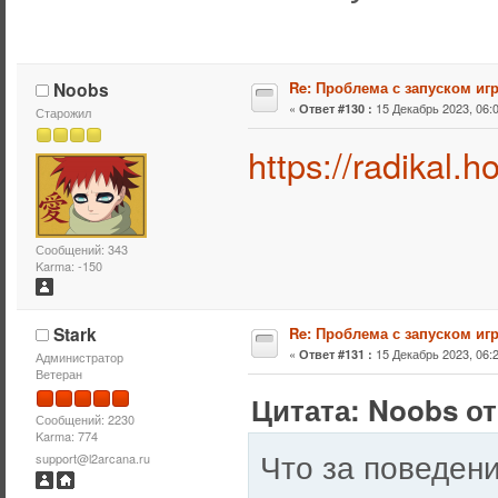
Noobs
Re: Проблема с запуском иг
«
15 Декабрь 2023, 06:0
Ответ #130 :
Старожил
https://radikal.h
Сообщений: 343
Karma: -150
Stark
Re: Проблема с запуском иг
«
15 Декабрь 2023, 06:2
Ответ #131 :
Администратор
Ветеран
Цитата: Noobs от
Сообщений: 2230
Karma: 774
Что за поведен
support@l2arcana.ru