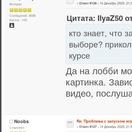
«
14 Декабрь 2023, 21:3
Ответ #126 :
Ветеран
Цитата: IlyaZ50 о
Сообщений: 3688
Karma: -100
кто знает, что 
выборе? прикол
курсе
Да на лобби м
картинка. Зави
видео, послуш
Noobs
Re: Проблема с запуском иг
«
14 Декабрь 2023, 21:5
Ответ #127 :
Старожил