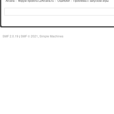
Arcana
»
Форум проекта L2Arcana.ru
»
ОШИБКИ
»
Проблема с запуском игры
SMF 2.0.19
SMF © 2021
Simple Machines
|
,