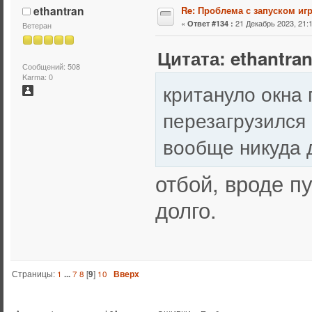
ethantran
Re: Проблема с запуском иг
«
21 Декабрь 2023, 21:1
Ответ #134 :
Ветеран
Цитата: ethantran
Сообщений: 508
Karma: 0
критануло окна 
перезагрузился 
вообще никуда 
отбой, вроде п
долго.
Страницы:
1
...
7
8
[
9
]
10
Вверх