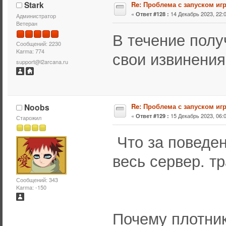
Stark
Re: Проблема с запуском иг
«
14 Декабрь 2023, 22:0
Ответ #128 :
Администратор
Ветеран
В течение полу
Сообщений: 2230
Karma: 774
свои извинения
support@l2arcana.ru
Noobs
Re: Проблема с запуском иг
«
15 Декабрь 2023, 06:0
Ответ #129 :
Старожил
Что за поведен
весь сервер. т
Сообщений: 343
Karma: -150
Почему плотник