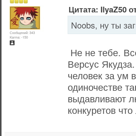
Цитата: IlyaZ50 о
Noobs, ну ты за
Сообщений: 343
Karma: -150
Не не тебе. Вс
Версус Якудза.
человек за ум 
одиночестве та
выдавливают лю
конкуретов что