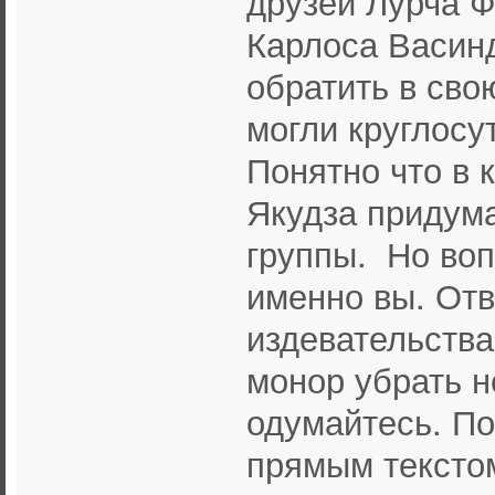
друзей Лурча 
Карлоса Васинд
обратить в сво
могли круглосу
Понятно что в 
Якудза придум
группы. Но во
именно вы. Отв
издевательства
монор убрать не
одумайтесь. По
прямым текстом