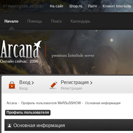
07 Август 2026, 23:20:37
На сайт
l2top.ru
Патч
Клиент Interlude
Начало
Помощь
Поиск
Календарь
Онлайн сейчас:
2396
Вход
>
Регистрация
>
Вход
Регистрация
Arcana
»
Профиль пользователя WeRSuSSHOW
»
Основная информация
Профиль пользователя
Основная информация