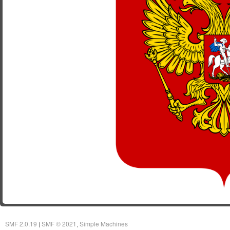
SMF 2.0.19
SMF © 2021
Simple Machines
|
,