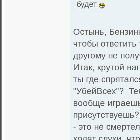
будет
Остынь, Бензинк
чтобы ответить 
другому не полу
Итак, крутой на
ты где спряталс
"УбейВсех"? Теб
вообще играешь
присутствуешь?
- это не смерте
ходят слухи, чт