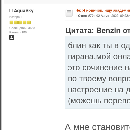
AquaSky
Re: Я новичок, ищу академи
«
02 Август 2025, 09:52:
Ответ #79 :
Ветеран
Цитата: Benzin от
Сообщений: 3688
Karma: -100
блин как ты в о
гирана,мой онл
это сочинение н
по твоему вопро
настроение на 
(можешь переве
А мне становит