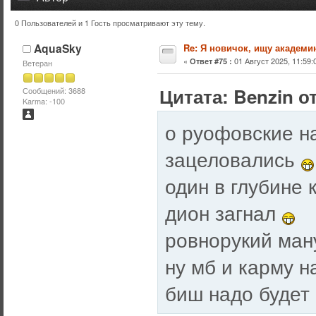
0 Пользователей и 1 Гость просматривают эту тему.
Тема: Я новичок, ищу академию (Прочитано 50117 раз)
AquaSky
Re: Я новичок, ищу академи
«
01 Август 2025, 11:59:
Ответ #75 :
Ветеран
Цитата: Benzin от
Сообщений: 3688
Karma: -100
о руофовские н
зацеловались
один в глубине
дион загнал
ровнорукий ману
ну мб и карму 
биш надо будет