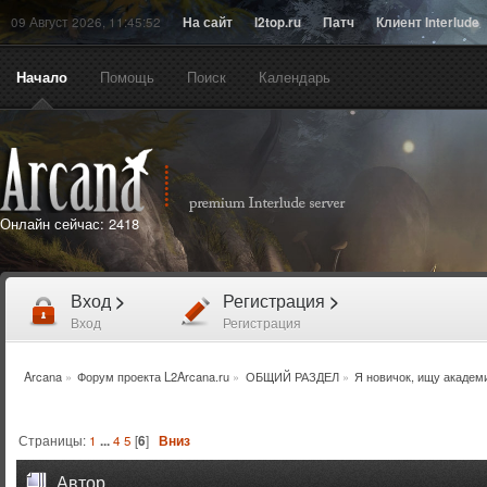
09 Август 2026, 11:45:52
На сайт
l2top.ru
Патч
Клиент Interlude
Начало
Помощь
Поиск
Календарь
Онлайн сейчас:
2418
Вход
>
Регистрация
>
Вход
Регистрация
Arcana
»
Форум проекта L2Arcana.ru
»
ОБЩИЙ РАЗДЕЛ
»
Я новичок, ищу академ
Страницы:
1
...
4
5
[
6
]
Вниз
Автор