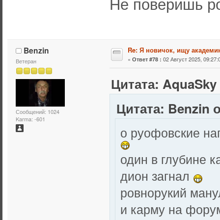
Не поверишь ро
Benzin
Re: Я новичок, ищу академи
«
02 Август 2025, 09:27:
Ответ #78 :
Ветеран
Цитата: AquaSky о
Цитата: Benzin о
Сообщений: 1024
Karma: -601
о руофовские на
один в глубине 
дион загнал
ровнорукий манул
и карму на фору