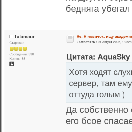
бедняга убегал
Talamaur
Re: Я новичок, ищу академи
«
01 Август 2025, 13:52:
Ответ #76 :
Старожил
Цитата: AquaSky
Сообщений: 336
Karma: -86
Хотя ходят слух
сервер, там ему
оттуда голым )
Да собственно 
его бсое спасае