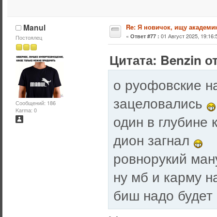
Manul
Re: Я новичок, ищу академи
«
01 Август 2025, 19:16:
Ответ #77 :
Постоялец
Цитата: Benzin от
о руофовские н
зацеловались
Сообщений: 186
Karma: 0
один в глубине
дион загнал
ровнорукий ману
ну мб и карму 
биш надо будет