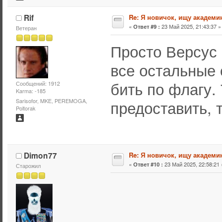
Rif
Re: Я новичок, ищу академи
«
23 Май 2025, 21:43:37 »
Ответ #9 :
Ветеран
Просто Версус 
все остальные 
бить по флагу.
Сообщений: 1912
Karma: -185
предоставить, т
Sarisofor, MKE, PEREMOGA,
Poltorak
Dimon77
Re: Я новичок, ищу академи
«
23 Май 2025, 22:58:21 
Ответ #10 :
Старожил