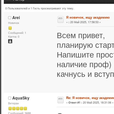
0 Пользователей и 1 Гость просматривают эту тему.
Тема: Я новичок, ищу академию (Прочитано 49841 раз)
Arei
Я новичок, ищу академию
«
20 Май 2025, 17:58:53 »
:
Новичок
Всем привет,
Сообщений: 1
Karma: 0
планирую старт
Напишите прост
наличие проф) и
качнусь и всту
AquaSky
Re: Я новичок, ищу академи
«
20 Май 2025, 18:31:06 »
Ответ #1 :
Ветеран
Сообщений: 3688