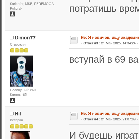
потратишь врем
Sarisofor, MKE, PEREMOGA,
Poltorak
Dimon77
Re: Я новичок, ищу академи
«
21 Май 2025, 14:34:24 »
Ответ #3 :
Старожил
вступай в 69 в
Сообщений: 260
Karma: -65
Rif
Re: Я новичок, ищу академи
«
21 Май 2025, 21:07:09 »
Ответ #4 :
Ветеран
И будешь играть