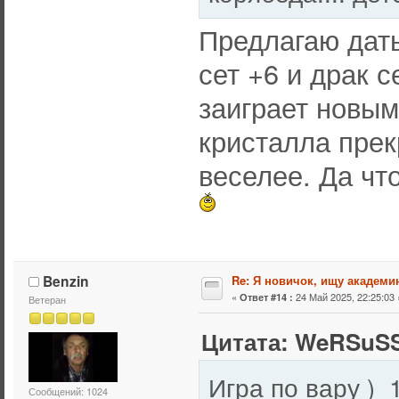
Предлагаю дат
сет +6 и драк с
заиграет новым
кристалла прек
веселее. Да чт
Benzin
Re: Я новичок, ищу академи
«
24 Май 2025, 22:25:03 
Ответ #14 :
Ветеран
Цитата: WeRSuSS
Сообщений: 1024