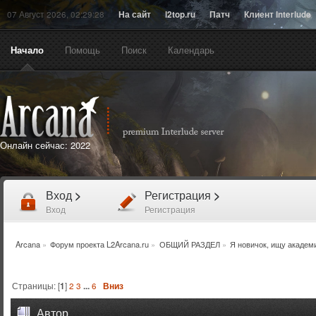
07 Август 2026, 02:29:28
На сайт
l2top.ru
Патч
Клиент Interlude
Начало
Помощь
Поиск
Календарь
Онлайн сейчас:
2022
Вход
>
Регистрация
>
Вход
Регистрация
Arcana
»
Форум проекта L2Arcana.ru
»
ОБЩИЙ РАЗДЕЛ
»
Я новичок, ищу академ
Страницы: [
1
]
2
3
...
6
Вниз
Автор