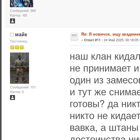
Сообщений: 260
Karma: -65
майк
Re: Я новичок, ищу академи
«
24 Май 2025, 00:18:05 
Ответ #11 :
Постоялец
наш клан кидал
не принимает и 
один из замесо
Сообщений: 101
и тут же снима
Karma: 0
готовы? да ник
никто не кидае
вавка, а штаны
достоинства ни