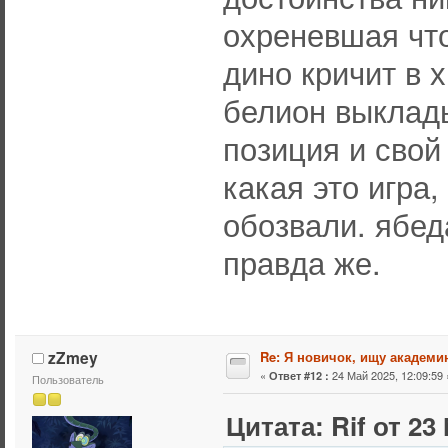
охреневшая что
дино кричит в х
белион выклады
позиция и свой
какая это игра
обозвали. ябеда
правда же.
zZmey
Re: Я новичок, ищу академи
«
24 Май 2025, 12:09:59 
Ответ #12 :
Пользователь
Цитата: Rif от 23