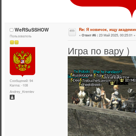
WeRSuSSHOW
Re: Я новичок, ищу академи
«
23 Май 2025, 00:25:01 »
Ответ #6 :
Пользователь
Сообщений: 94
Karma: -108
Andrey_Kremlev