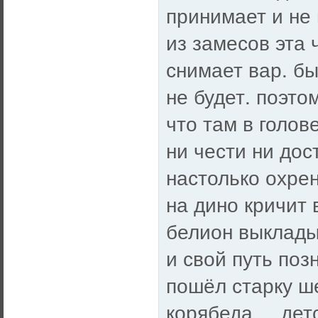
принимает и не 
из замесов эта 
снимает вар. бы
не будет. поэто
что там в голов
ни чести ни дос
настолько охрен
на дино кричит 
белион выкладыв
и свой путь позн
пошёл старку ше
корябеда.... дет