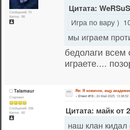
Цитата: WeRSuSS
Сообщений: 70
Karma: -56
мы играем прот
бедолаги всем 
играете.... поз
Talamaur
Re: Я новичок, ищу академи
«
24 Май 2025, 13:38:52 
Ответ #13 :
Старожил
Цитата: майк от 2
Сообщений: 336
Karma: -92
наш клан кидал 