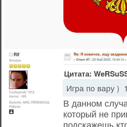
Rif
Re: Я новичок, ищу академи
«
23 Май 2025, 10:44:14 »
Ответ #7 :
Ветеран
Цитата: WeRSuSS
Сообщений: 1912
Karma: -185
В данном случа
Sarisofor, MKE, PEREMOGA,
Poltorak
который не при
подскажешь кто