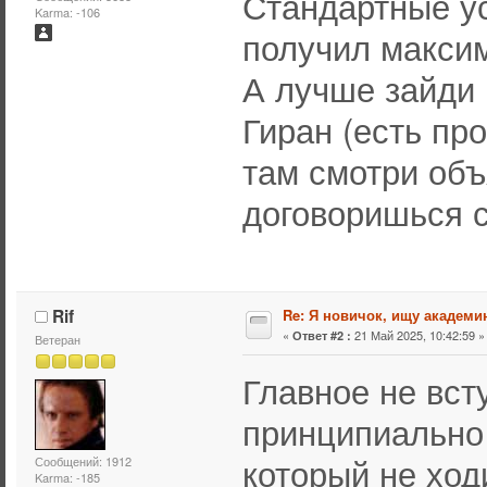
Стандартные ус
Karma: -106
получил максим
А лучше зайди 
Гиран (есть про
там смотри объ
договоришься с
Rif
Re: Я новичок, ищу академи
«
21 Май 2025, 10:42:59 »
Ответ #2 :
Ветеран
Главное не вст
принципиально 
который не ход
Сообщений: 1912
Karma: -185