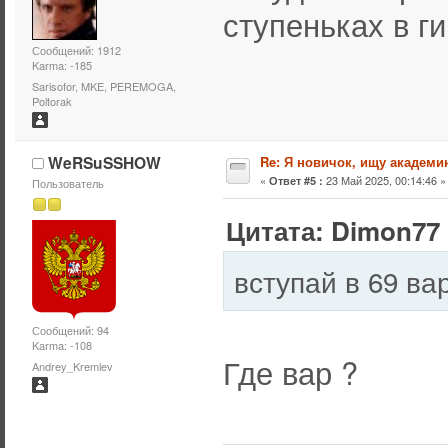
ступеньках в г
Сообщений: 1912
Karma: -185
Sarisofor, MKE, PEREMOGA,
Poltorak
WeRSuSSHOW
Re: Я новичок, ищу академи
«
23 Май 2025, 00:14:46 »
Ответ #5 :
Пользователь
Цитата: Dimon77 
вступай в 69 ва
Сообщений: 94
Karma: -108
Где вар ?
Andrey_Kremlev