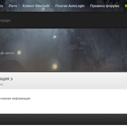
.ru
Патч
Клиент Interlude
Плагин AutoLogin
Правила форума
К
ендарь
рация
>
ия
сновная информация