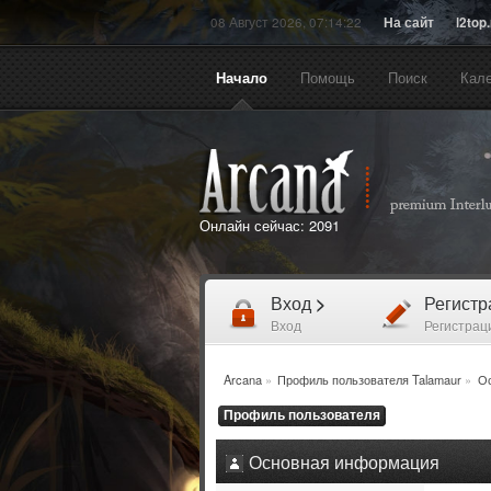
08 Август 2026, 07:14:22
На сайт
l2top
Начало
Помощь
Поиск
Кал
Онлайн сейчас:
2091
Вход
>
Регист
Вход
Регистрац
Arcana
»
Профиль пользователя Talamaur
»
О
Профиль пользователя
Основная информация