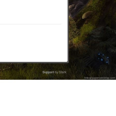
Support
by Stark