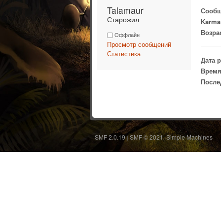
Talamaur 
Сообщ
Старожил
Karma
Возра
Оффлайн
Просмотр сообщений
Статистика
Дата 
Время
После
SMF 2.0.19
SMF © 2021
Simple Machines
|
,