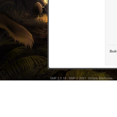
Войт
SMF 2.0.19
SMF © 2021
Simple Machines
|
,