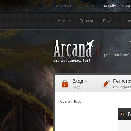
07 Август 2026, 08:36:42
На сайт
l2top
Начало
Помощь
Поиск
Кале
Онлайн сейчас:
1981
Вход
>
Регист
Вход
Регистрац
Arcana
»
Вход
В