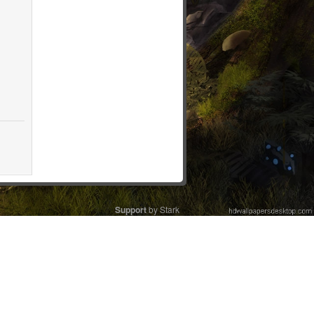
Support
by Stark