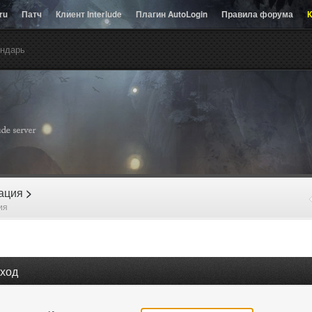
.ru
Патч
Клиент Interlude
Плагин AutoLogin
Правила форума
К
ндарь
рация
>
ия
ход