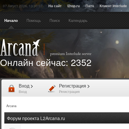
07 Август 2026, 13:30:07
На сайт
l2top.ru
Патч
Клиент Interlude
Начало
Помощь
Поиск
Календарь
Онлайн сейчас:
2352
Вход
>
Регистрация
>
Вход
Регистрация
Arcana
Форум проекта L2Arcana.ru