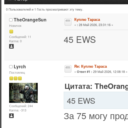
0 Пользователей и 1 Гость просматривают эту тему.
Тема: Куплю Тараса (Прочитано 6933 раз)
TheOrangeSun
Куплю Тараса
«
28 Май 2026, 23:31:16 »
:
Новичок
45 EWS
Сообщений: 11
Karma: 0
Lyrch
Re: Куплю Тараса
«
29 Май 2026, 12:08:18 »
Ответ #1 :
Постоялец
Цитата: TheOrang
45 EWS
Сообщений: 244
Karma: -313
За 75 могу про