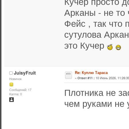
Кучер просто д
Арканы - не то
Фейс , так что
сутулова Аркан
это Кучер
JuisyFruit
Re: Куплю Тараса
«
10 Июнь 2026, 11:26:39
Ответ #11 :
Новичок
Плотника не зас
Сообщений: 17
Karma: 0
чем руками не 