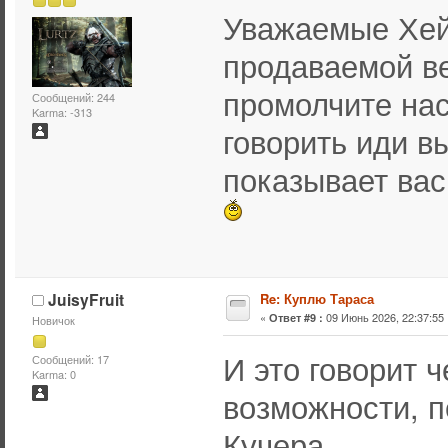
Уважаемые Хей
продаваемой ве
промолчите нас
Сообщений: 244
Karma: -313
говорить иди вы
показывает вас
JuisyFruit
Re: Куплю Тараса
«
09 Июнь 2026, 22:37:55 
Ответ #9 :
Новичок
И это говорит 
Сообщений: 17
Karma: 0
возможности, п
Кучера.