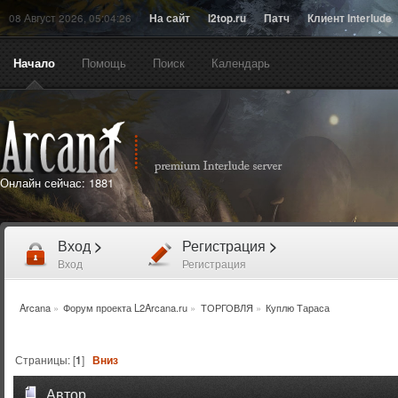
08 Август 2026, 05:04:26
На сайт
l2top.ru
Патч
Клиент Interlude
Начало
Помощь
Поиск
Календарь
Онлайн сейчас:
1881
Вход
>
Регистрация
>
Вход
Регистрация
Arcana
»
Форум проекта L2Arcana.ru
»
ТОРГОВЛЯ
»
Куплю Тараса
Страницы: [
1
]
Вниз
Автор