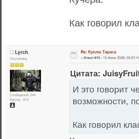
Как говорил кла
Lyrch
Re: Куплю Тараса
«
10 Июнь 2026, 03:37:14
Ответ #10 :
Постоялец
Цитата: JuisyFrui
И это говорит ч
Сообщений: 244
возможности, по
Karma: -313
Как говорил кла