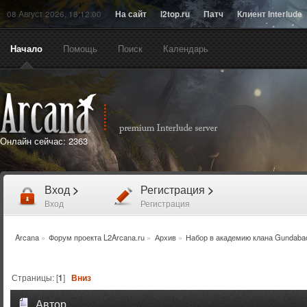
08 Август 2026, 18:12:00
На сайт
l2top.ru
Патч
Клиент Interlude
Начало
Помощь
Поиск
Календарь
Онлайн сейчас:
2363
Вход
>
Регистрация
>
Вход
Регистрация
Arcana
»
Форум проекта L2Arcana.ru
»
Архив
»
Набор в академию клана Gundaba
Страницы: [
1
]
Вниз
Автор