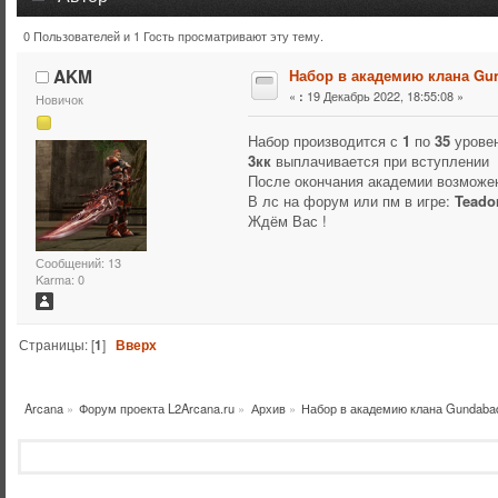
0 Пользователей и 1 Гость просматривают эту тему.
Тема: Набор в академию клана Gundabad (Прочитано 29
AKM
Набор в академию клана Gu
«
19 Декабрь 2022, 18:55:08 »
:
Новичок
Набор производится с
1
по
35
уровен
3кк
выплачивается при вступлении
После окончания академии возможен
В лс на форум или пм в игре:
Teador
Ждём Вас !
Сообщений: 13
Karma: 0
Страницы: [
1
]
Вверх
Arcana
»
Форум проекта L2Arcana.ru
»
Архив
»
Набор в академию клана Gundaba