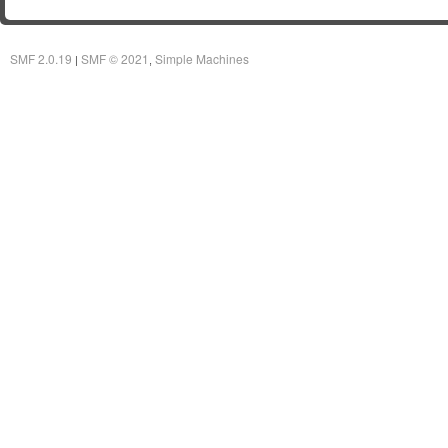
SMF 2.0.19
SMF © 2021
Simple Machines
|
,