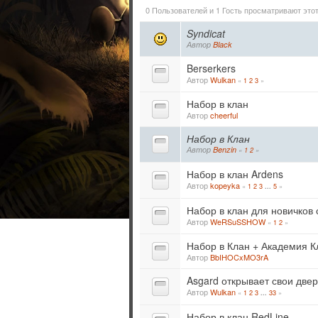
0 Пользователей и 1 Гость просматривают этот
Syndicat
Автор
Black
Berserkers
Автор
Wulkan
«
1
2
3
»
Набор в клан
Автор
cheerful
Набор в Клан
Автор
Benzin
«
1
2
»
Набор в клан Ardens
Автор
kopeyka
«
1
2
3
5
»
...
Набор в клан для новичков
Автор
WeRSuSSHOW
«
1
2
»
Набор в Клан + Академия К
Автор
BbIHOCxMO3rA
Asgard открывает свои двер
Автор
Wulkan
«
1
2
3
33
»
...
Набор в клан RedLine.