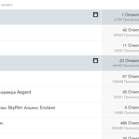
 раздел.
1 Ответ
2784 Просмот
42 Отве
65654 Просмот
11 Отве
16057 Просмот
23 Ответ
44649 Просмот
67 Отве
136468 Просмот
 сервера Asgard
25 Отве
35551 Просмот
лан SkyRim Альянс Enclave
5 Отве
14088 Просмот
и.
486 Отве
563485 Просмот
25 Отве