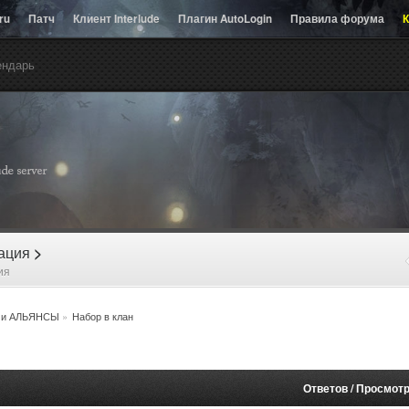
.ru
Патч
Клиент Interlude
Плагин AutoLogin
Правила форума
К
ендарь
рация
>
ия
 и АЛЬЯНСЫ
»
Набор в клан
Ответов
/
Просмот