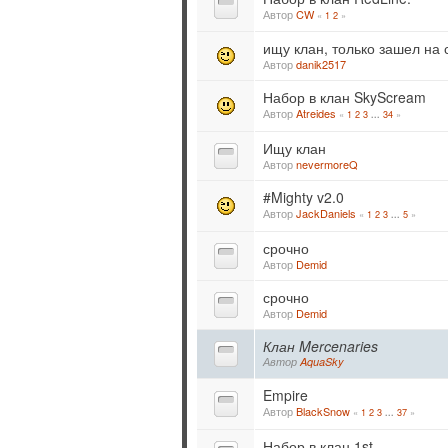
Автор
CW
«
1
2
»
ищу клан, только зашел на
Автор
danik2517
Набор в клан SkyScream
Автор
Atreides
«
1
2
3
34
»
...
Ищу клан
Автор
nevermoreQ
#Mighty v2.0
Автор
JackDaniels
«
1
2
3
5
»
...
срочно
Автор
Demid
срочно
Автор
Demid
Клан Mercenaries
Автор
AquaSky
Empire
Автор
BlackSnow
«
1
2
3
37
»
...
Набор в клан 1st