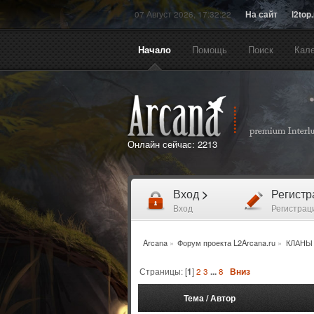
07 Август 2026, 17:32:22
На сайт
l2top
Начало
Помощь
Поиск
Кал
Онлайн сейчас:
2213
Вход
>
Регист
Вход
Регистрац
Arcana
»
Форум проекта L2Arcana.ru
»
КЛАНЫ
Страницы: [
1
]
2
3
...
8
Вниз
Тема
/
Автор