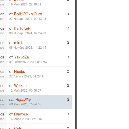
ров
16 Май 2024, 22:18:01
тов
от
BbIHOCxMO3rA
ров
27 Январь 2024, 09:43:28
тов
от
IIaHuKeP
ров
03 Январь 2024, 07:24:23
тов
от
min1
ров
08 Ноябрь 2023, 14:22:45
тов
от
YakudZa
ров
31 Октябрь 2023, 00:23:57
тов
от
Noobs
ров
27 Август 2023, 01:27:11
тов
от
Wulkan
ров
12 Май 2023, 00:58:57
ов
от
AquaSky
ров
08 Май 2023, 15:26:53
тов
от
Плотник
ров
14 Март 2023, 02:16:07
тов
от
Cptn