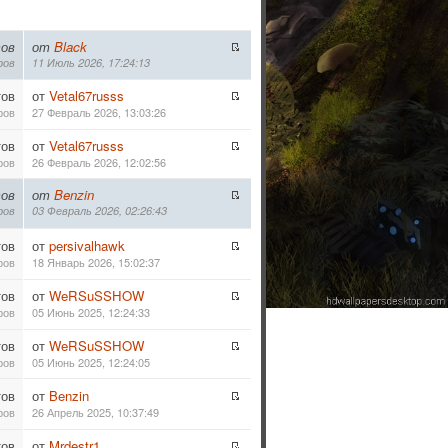
ов
от
Black
ров
11 Июль 2026, 17:24:13
тов
от
Vetal67russs
ров
27 Февраль 2026, 13:03:26
тов
от
Vetal67russs
ров
26 Февраль 2026, 12:02:56
ов
от
Benzin
ров
03 Февраль 2026, 02:26:43
тов
от
persivalhawk
ров
18 Январь 2026, 15:02:37
тов
от
WeRSuSSHOW
ров
05 Июнь 2025, 12:24:33
тов
от
WeRSuSSHOW
ров
05 Июнь 2025, 12:24:05
тов
от
Benzin
ров
26 Апрель 2025, 10:37:49
тов
от
Mrdestr1