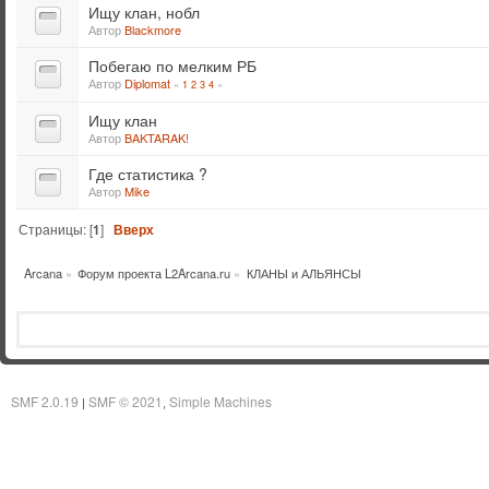
Ищу клан, нобл
Автор
Blackmore
Побегаю по мелким РБ
Автор
Diplomat
«
1
2
3
4
»
Ищу клан
Автор
BAKTARAK!
Где статистика ?
Автор
Mike
Страницы: [
1
]
Вверх
Arcana
»
Форум проекта L2Arcana.ru
»
КЛАНЫ и АЛЬЯНСЫ
SMF 2.0.19
SMF © 2021
Simple Machines
|
,