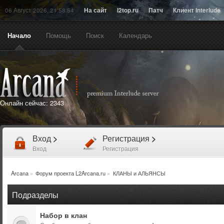
06 Август 2026, 21:58:54
На сайт
l2top.ru
Патч
Клиент Interlude
Начало
Помощь
Поиск
Календарь
Онлайн сейчас:
2343
Вход
>
Регистрация
>
Вход
Регистрация
Arcana
»
Форум проекта L2Arcana.ru
»
КЛАНЫ и АЛЬЯНСЫ
Подразделы
Набор в клан