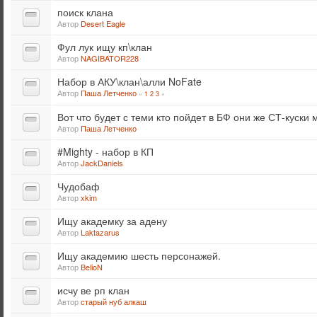
поиск клана
Автор
Desert Eagle
Фул лук ищу кп\клан
Автор
NAGIBATOR228
Набор в АКУ\клан\алли NoFate
Автор
Паша Летченко
«
1
2
3
»
Вот что будет с теми кто пойдет в БФ они же СТ-куски м
Автор
Паша Летченко
#Mighty - набор в КП
Автор
JackDaniels
Чудобаф
Автор
xkim
Ищу академку за адену
Автор
Laktazarus
Ищу академию шесть персонажей.
Автор
BelioN
исчу ве рп клан
Автор
старый нуб алкаш