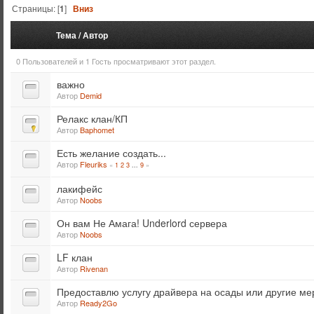
Страницы: [
1
]
Вниз
Тема
/
Автор
0 Пользователей и 1 Гость просматривают этот раздел.
важно
Автор
Demid
Релакс клан/КП
Автор
Baphomet
Есть желание создать...
Автор
Fleuriks
«
1
2
3
9
»
...
лакифейс
Автор
Noobs
Он вам Не Амага! Underlord сервера
Автор
Noobs
LF клан
Автор
Rivenan
Предоставлю услугу драйвера на осады или другие ме
Автор
Ready2Go